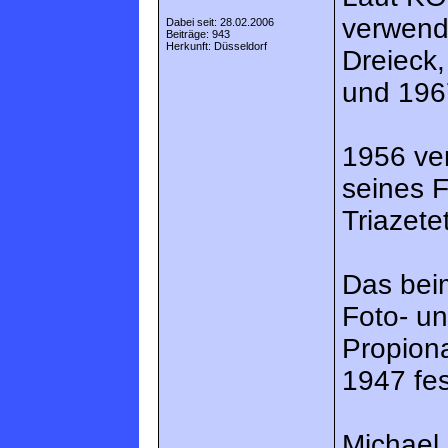
verwende
Dabei seit: 28.02.2006
Beiträge: 943
Herkunft: Düsseldorf
Dreieck,
und 196
1956 ve
seines F
Triazetet
Das beim
Foto- un
Propiona
1947 fes
Michae