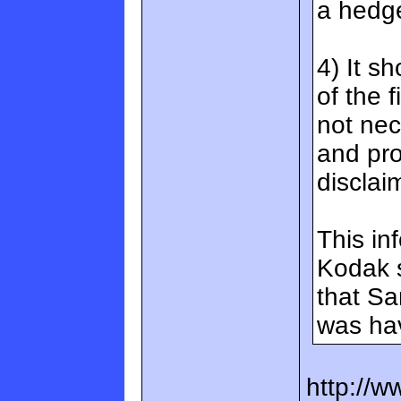
a hedge
4) It s
of the 
not nec
and pro
disclai
This in
Kodak s
that Sa
was hav
http://