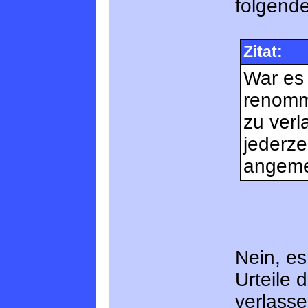
folgend
Zitat:
War es 
renommi
zu verl
jederze
angemes
Nein, es
Urteile 
verlasse