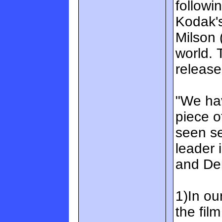
followi
Kodak'
Milson 
world. 
release
"We hav
piece o
seen sec
leader 
and Den
1)In ou
the fil