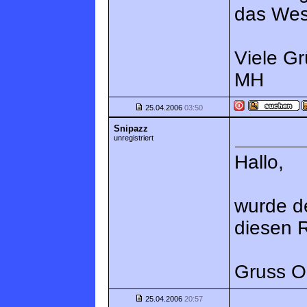
das Wes
Viele G
MH
25.04.2006
03:50
Snipazz
unregistriert
Hallo,
wurde d
diesen R
Gruss Oll
25.04.2006
20:57