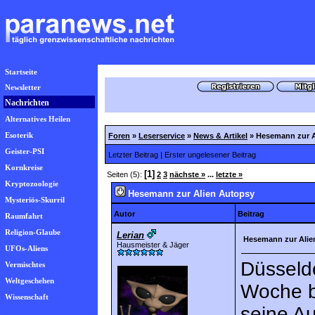
Startseite
Newsletter
Nachrichten
Alternatives Heilen
Esoterik
Foren
»
Leserservice
»
News & Artikel
»
Hesemann zur A
Geister-PSI
Letzter Beitrag
|
Erster ungelesener Beitrag
Kornkreise
[1]
Seiten (5):
2
3
nächste »
...
letzte »
Kryptozoologie
Hesemann zur Alien Autopsy
Mysteriös-Skurril
Autor
Beitrag
Raumfahrt
Religion-Glaube
Lerian
Hesemann zur Alie
Hausmeister & Jäger
UFOs-Aliens
Düsseld
Vermischtes
Weltgeschehen
Woche b
Wissenschaft
seine A