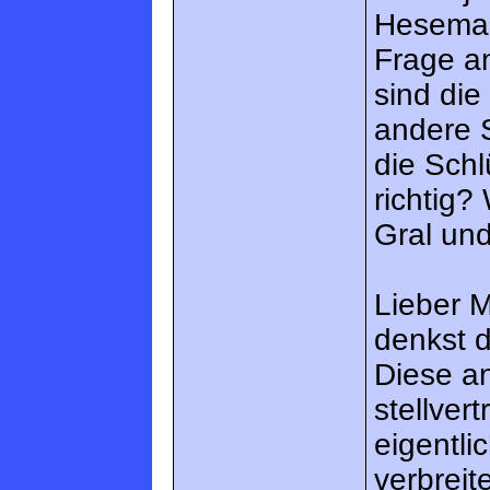
Heseman
Frage an
sind die
andere 
die Sch
richtig?
Gral un
Lieber 
denkst d
Diese an
stellver
eigentli
verbreit