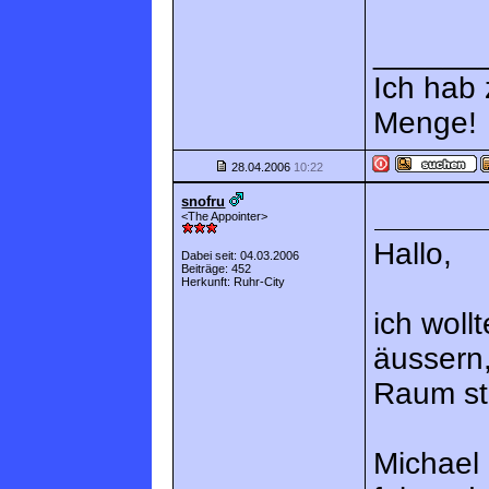
______
Ich hab
Menge!
28.04.2006
10:22
snofru
<The Appointer>
Hallo,
Dabei seit: 04.03.2006
Beiträge: 452
Herkunft: Ruhr-City
ich woll
äussern
Raum st
Michael