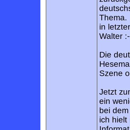
deutsch
Thema. 
in letzt
Walter :-
Die deu
Heseman
Szene o
Jetzt zu
ein weni
bei dem
ich hiel
Informa