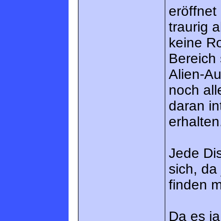
eröffnet
traurig 
keine Ro
Bereich 
Alien-Au
noch all
daran in
erhalten
Jede Di
sich, da
finden m
Da es ja