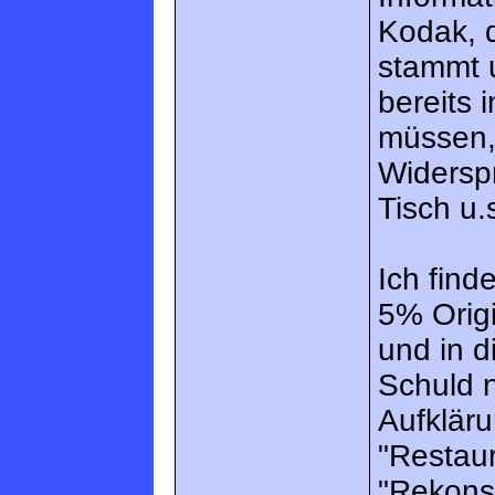
Kodak, d
stammt u
bereits 
müssen, 
Widerspr
Tisch u.
Ich find
5% Origi
und in d
Schuld 
Aufkläru
"Restaur
"Rekonst