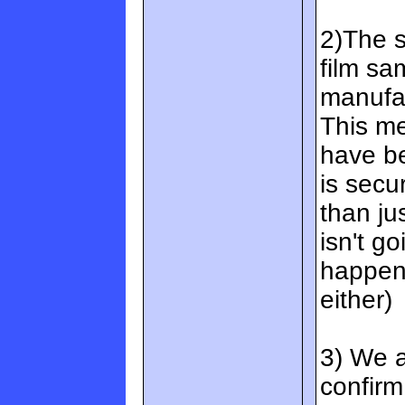
2)The 
film sa
manufac
This me
have be
is sec
than ju
isn't go
happeni
either)
3) We a
confirm