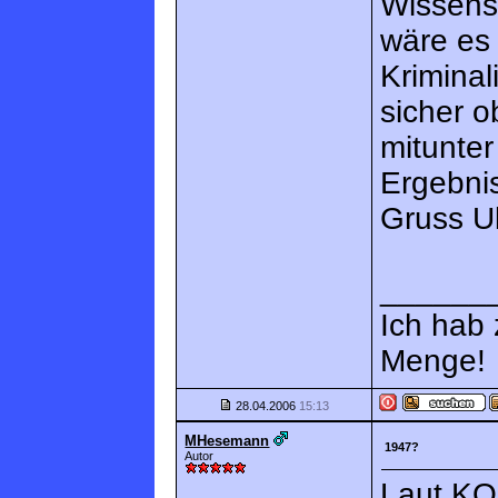
Wissens
wäre es
Kriminal
sicher o
mitunter
Ergebni
Gruss Ul
______
Ich hab
Menge!
28.04.2006
15:13
MHesemann
1947?
Autor
Laut KO