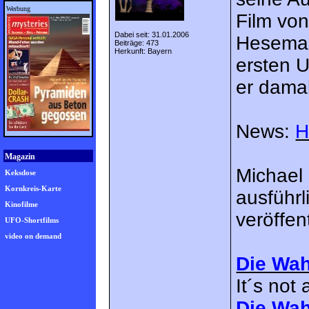
Werbung
Film von
Dabei seit: 31.01.2006
Hesemann
Beiträge: 473
Herkunft: Bayern
ersten 
er damal
News:
H
Magazin
Michael
Keksdose
Kornkreis-Karte
ausführl
Kinofilme
veröffen
UFO-Shortfilms
video on demand
Die Wah
It´s not
Die Wah