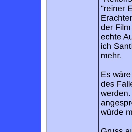
"reiner 
Erachte
der Film
echte Au
ich Sant
mehr.
Es wäre
des Fal
werden.
angespro
würde mi
Gruss a