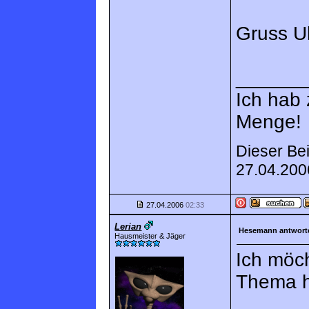
Gruss Ul
______
Ich hab
Menge!
Dieser Bei
27.04.20
27.04.2006
02:33
Lerian
Hesemann antworte
Hausmeister & Jäger
Ich möch
Thema h