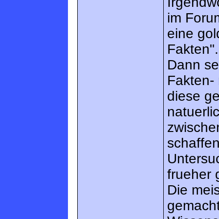
Irgendwo
im Forum
eine gol
Fakten".
Dann set
Fakten- 
diese g
natuerl
zwische
schaffen
Untersuc
frueher 
Die meis
gemacht