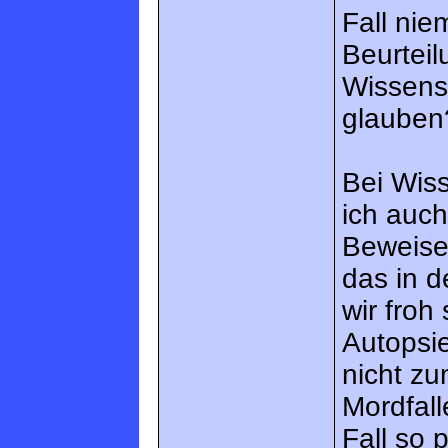
Fall nie
Beurtei
Wissens
glauben
Bei Wiss
ich auc
Beweise
das in d
wir froh
Autopsie
nicht zu
Mordfall
Fall so 