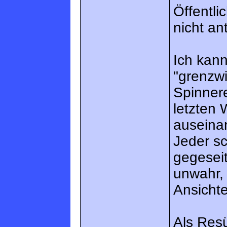
Öffentli
nicht an
Ich kann
"grenzw
Spinnere
letzten
auseinan
Jeder sc
gegeseit
unwahr,
Ansicht
Als Res