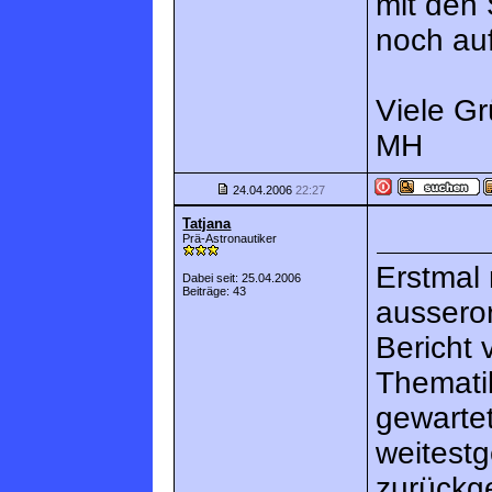
mit den 
noch auf
Viele G
MH
24.04.2006
22:27
Tatjana
Prä-Astronautiker
Erstmal 
Dabei seit: 25.04.2006
Beiträge: 43
ausseror
Bericht
Themati
gewartet
weitest
zurückg