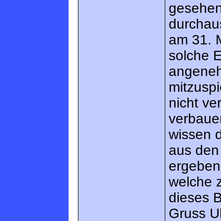
gesehen
durchau
am 31. 
solche E
angeneh
mitzuspi
nicht ve
verbauen
wissen d
aus den 
ergeben
welche 
dieses Bi
Gruss Ul