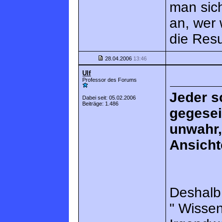
man sic
an, wer 
die Resu
28.04.2006
13:46
Ulf
Professor des Forums
Jeder s
Dabei seit: 05.02.2006
Beiträge: 1.486
gegesei
unwahr,
Ansicht
Deshalb
" Wissen