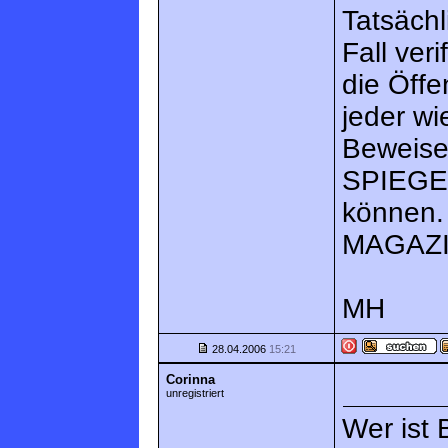
Tatsächl
Fall ver
die Öffe
jeder wi
Beweisen
SPIEGE
können. 
MAGAZI
MH
28.04.2006
15:21
Corinna
unregistriert
Wer ist 