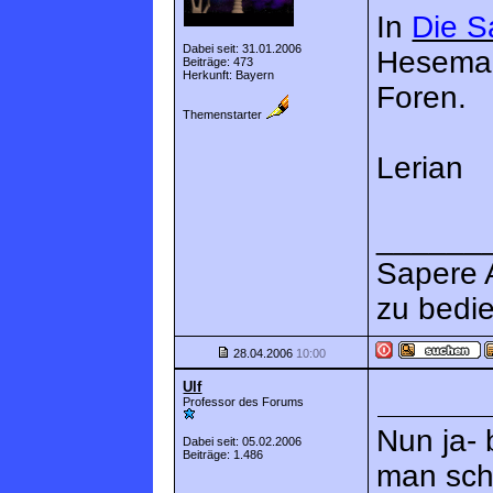
In
Die Sa
Dabei seit: 31.01.2006
Heseman
Beiträge: 473
Herkunft: Bayern
Foren.
Themenstarter
Lerian
______
Sapere 
zu bedi
28.04.2006
10:00
Ulf
Professor des Forums
Nun ja- b
Dabei seit: 05.02.2006
Beiträge: 1.486
man sch