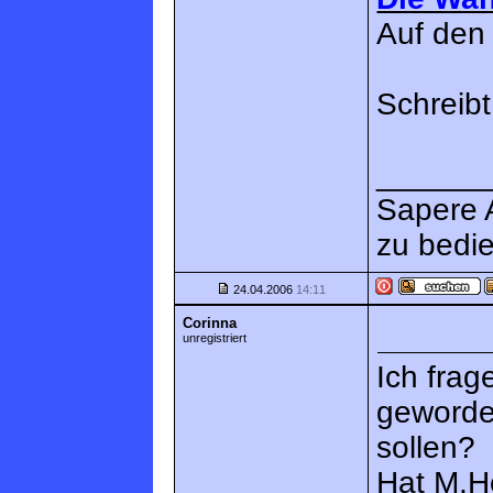
Auf den
Schreibt
______
Sapere 
zu bedi
24.04.2006
14:11
Corinna
unregistriert
Ich frag
geworde
sollen?
Hat M.H