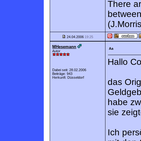
There a
between
(J.Morri
24.04.2006
19:25
MHesemann
Aa
Autor
Hallo Co
Dabei seit: 28.02.2006
Beiträge: 943
Herkunft: Düsseldorf
das Orig
Geldgeb
habe zw
sie zeig
Ich pers