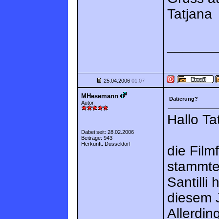
Tatjana
______
25.04.2006
01:07
MHesemann
Datierung?
Autor
Hallo Ta
Dabei seit: 28.02.2006
Beiträge: 943
Herkunft: Düsseldorf
die Fil
stammte
Santilli
diesem 
Allerdi