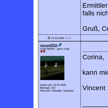
Ermittle
falls ni
Gruß, C
24.04.2006
19:02
vincent2511
ruhig bleiben...ganz ruhig
Corina,
kann mic
Dabei seit: 16.04.2006
Vincent
Beiträge: 210
Herkunft: Ottweiler, Saarland
______