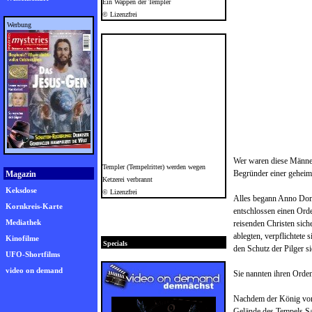
Ein Wappen der Templer
© Lizenzfrei
Werbung
Wer waren diese Männer?
Templer (Tempelritter) werden wegen
Begründer einer geheim
Magazin
Ketzerei verbrannt
Keksdose
© Lizenzfrei
Alles begann Anno Domi
Kornkreis-Karte
entschlossen einen Orde
Mediathek
reisenden Christen sich
ablegten, verpflichtete
Kinofilme
Specials
den Schutz der Pilger si
UFO-Shortfilms
video on demand
Sie nannten ihren Orden
Nachdem der König von J
Gelände des Tempels Sa