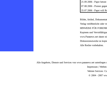
21.09.2006 -
Papst betont
07.08.2006 -
Protest gege
25.07.2006 -
Papst will R
Bilder, Artikel, Dokumentat
Verlag veröffentlicht oder ve
HINWEISE FÜR FORENB
Kopieren und Vervielfältigu
www.Paranews.net räumt nich
Diskussionszwecke zu kopier
Alle Rechte vorbehalten.
Alle Angebote, Dienste und Services von www.paranews.net unterliegen d
Impressum
|
Werben
Weitere Services:
Co
© 2004 - 2007 www