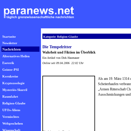
Startseite
Kategorie: Religion-Glaube
Newsletter
Die Tempelritter
Nachrichten
Wahrheit und Fiktion im Überblick
Alternatives Heilen
Ein Artikel von Dirk Hasenauer
Esoterik
Online seit 09.04.2006 22:02 Uhr
Geister-PSI
Kornkreise
Als am 19. März 1314 d
Kryptozoologie
Scheiterhaufen verbrann
„Armen Ritterschaft Chr
Mysteriös-Skurril
Ausschmückungen und L
Raumfahrt
Religion-Glaube
UFOs-Aliens
Vermischtes
Weltgeschehen
Wissenschaft