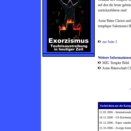
auf den die heute gebr
zurückzuführen sind:
Arme Ritter Christi un
templique Salomonici Hi
zur Seite 2
Weitere Informatione
MIG Templer Böhl
Arme Ritterschaft C
Nachrichten aus der Kateg
12.02.2006 -
Internationa
18.12.2006 -
US-Kirchensp
01.12.2006 -
Papst wandte
21.10.2006 -
Zweige formt