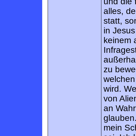
und die 
alles, d
statt, s
in Jesus
keinem a
Infrages
außerhal
zu bewer
welchen
wird. W
von Alie
an Wahrh
glauben.
mein Sc