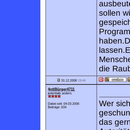
ausbeut
sollen w
gespeic
Program
haben.D
lassen.E
Mensche
die Raub
31.12.2006
19:44
4nt|Bürger4711
jedenfalls anders
Wer sich 
Dabei seit: 04.03.2006
Beiträge: 634
geschun
das gern