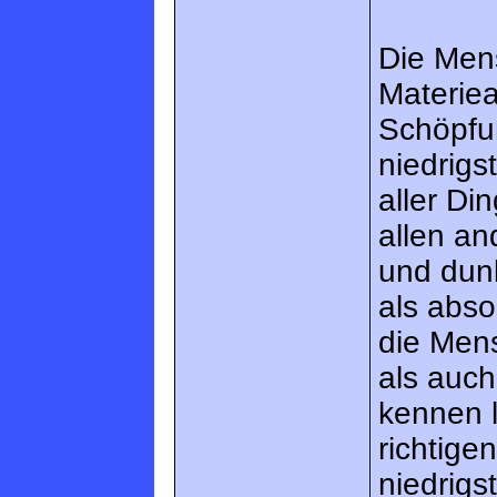
Die Mens
Materiea
Schöpfun
niedrig
aller Di
allen a
und dun
als abso
die Mens
als auc
kennen 
richtige
niedrig