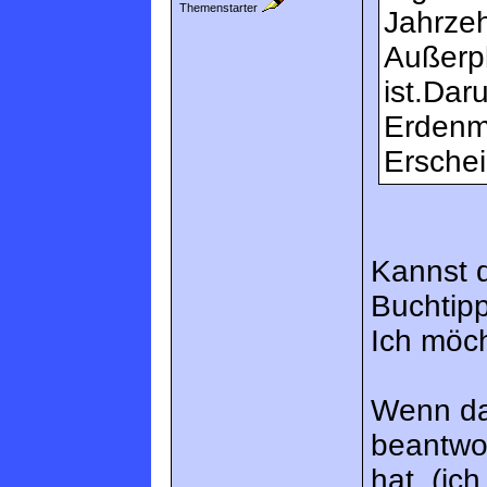
Themenstarter
Jahrze
Außerp
ist.Dar
Erdenm
Erschei
Kannst d
Buchtip
Ich möch
Wenn da
beantwo
hat, (ich