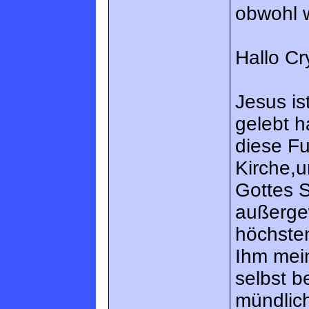
obwohl w
Hallo Cr
Jesus is
gelebt h
diese Fu
Kirche,
Gottes 
außergew
höchsten
Ihm mei
selbst b
mündlich