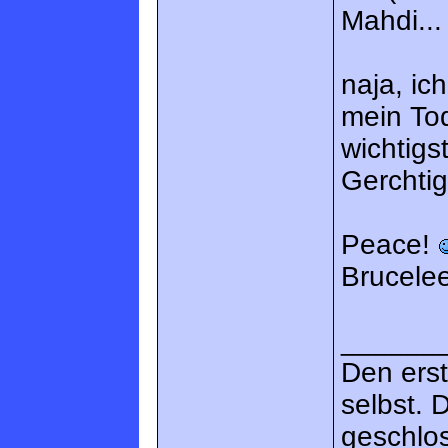
Mahdi...
naja, ic
mein T
wichtig
Gerchtig
Peace!
Brucele
______
Den erst
selbst. 
geschlos