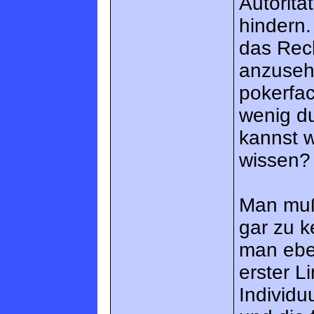
Autoritä
hindern.
das Rech
anzusehe
pokerfa
wenig du
kannst w
wissen?
Man muß 
gar zu k
man eben
erster L
Individu