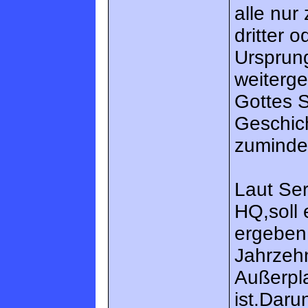
alle nur
dritter 
Ursprung
weiterg
Gottes S
Geschic
zuminde
Laut Se
HQ,soll 
ergeben 
Jahrzeh
Außerpl
ist.Daru