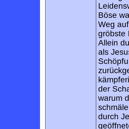
Leidens
Böse war
Weg aufz
gröbste 
Allein d
als Jesu
Schöpfun
zurückg
kämpfer
der Scha
warum di
schmäle
durch J
geöffnet