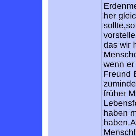
Erdenme
her glei
sollte,s
vorstell
das wir 
Mensche
wenn er
Freund E
zuminde
früher M
Lebensf
haben m
haben.Al
Menschh