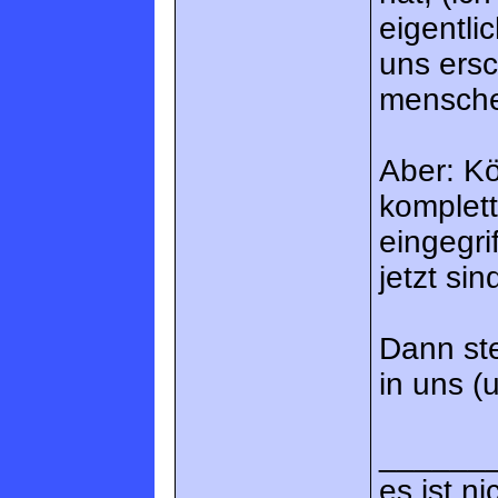
eigentli
uns ersc
mensche
Aber: Kö
komplett
eingegri
jetzt sin
Dann ste
in uns (
______
es ist ni