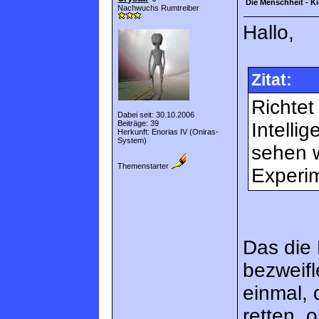
Die Menschheit - K
Nachwuchs Rumtreiber
Hallo,
Zitat:
Richtet
Dabei seit: 30.10.2006
Beiträge: 39
Intelli
Herkunft: Enorias IV (Oniras-
System)
sehen 
Themenstarter
Experim
Das die 
bezweifl
einmal, 
retten, 