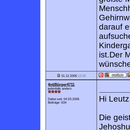
Menschhe
Gehirnw
darauf e
aufsuch
Kinderg
ist.Der 
wünsche 
31.12.2006
13:29
4nt|Bürger4711
jedenfalls anders
Hi Leutz
Dabei seit: 04.03.2006
Beiträge: 634
Die geis
Jehoshu