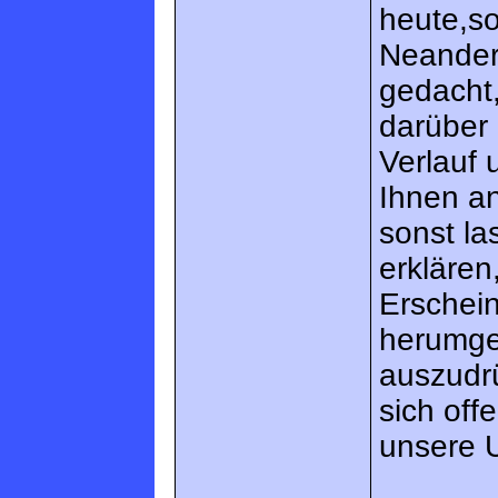
heute,so
Neander
gedacht,
darüber 
Verlauf 
Ihnen an
sonst l
erklären
Erschei
herumge
auszudrü
sich off
unsere 