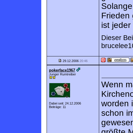
Solange
Frieden 
ist jede
Dieser Bei
brucelee1
29.12.2006
20:46
pokerface1967
Junger Rumtreiber
Wenn ma
Kircheno
worden i
Dabei seit: 24.12.2006
Beiträge: 11
schon i
gewesen
größte 