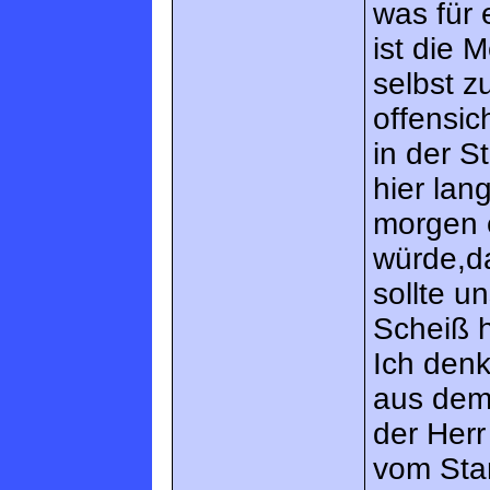
was für
ist die 
selbst z
offensic
in der S
hier la
morgen e
würde,d
sollte 
Scheiß h
Ich denk
aus dem
der Herr
vom Stam