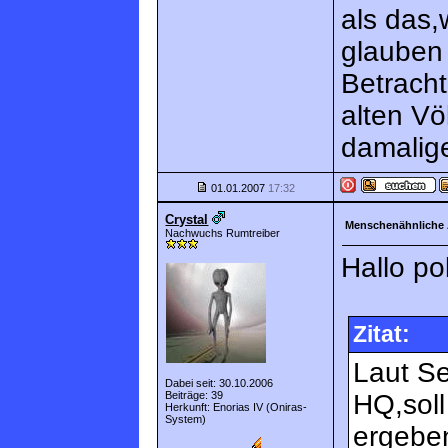
als das
glauben 
Betrach
alten Vö
damalig
01.01.2007
17:32
Crystal
Menschenähnliche 
Nachwuchs Rumtreiber
Hallo p
Zitat:
Laut S
Dabei seit: 30.10.2006
Beiträge: 39
HQ,soll
Herkunft: Enorias IV (Oniras-
System)
ergeben