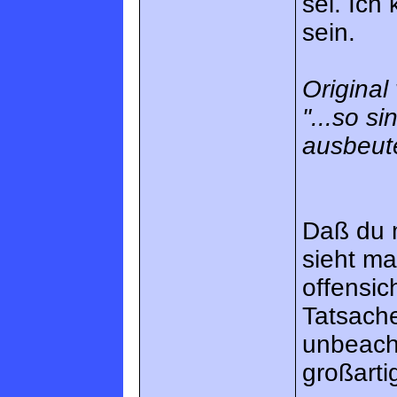
sei. Ich
sein.
Origina
"...so s
ausbeute
Daß du m
sieht ma
offensic
Tatsach
unbeacht
großarti