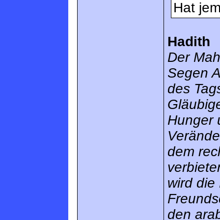
Hat je
Hadith
Der Mahd
Segen A
des Tags
Gläubige
Hunger u
Veränder
dem rec
verbiete
wird die
Freunds
den ara