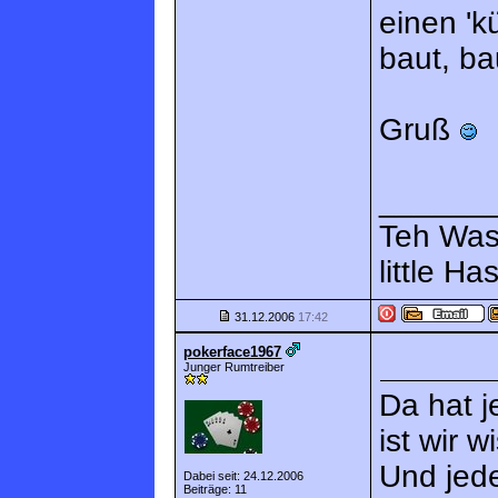
einen 'k
baut, ba
Gruß
______
Teh Wass
little Ha
31.12.2006
17:42
pokerface1967
Junger Rumtreiber
Da hat j
ist wir w
Und jed
Dabei seit: 24.12.2006
Beiträge: 11