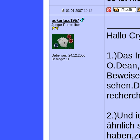
01.01.2007
19:12
pokerface1967
Junger Rumtreiber
Hallo Cr
1.)Das I
Dabei seit: 24.12.2006
Beiträge: 11
O.Dean,i
Beweise
sehen.D
recherch
2.)Und 
ähnlich 
haben,zu