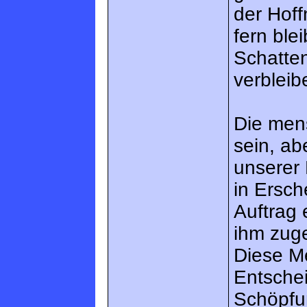
der Hof
fern ble
Schatten
verbleib
Die men
sein, abe
unserer 
in Ersch
Auftrag 
ihm zuge
Diese Me
Entsche
Schöpfun