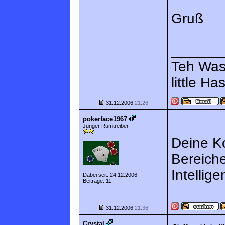
Gruß
______
Teh Wass
little Ha
31.12.2006
21:26
pokerface1967
Junger Rumtreiber
Deine K
Bereiche
Intellige
Dabei seit: 24.12.2006
Beiträge: 11
31.12.2006
21:36
Crystal