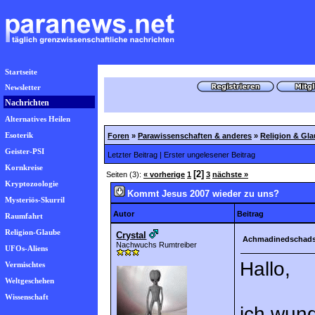
Startseite
Newsletter
Nachrichten
Alternatives Heilen
Esoterik
Foren
»
Parawissenschaften & anderes
»
Religion & Gl
Geister-PSI
Letzter Beitrag
|
Erster ungelesener Beitrag
Kornkreise
[2]
Seiten (3):
« vorherige
1
3
nächste »
Kryptozoologie
Kommt Jesus 2007 wieder zu uns?
Mysteriös-Skurril
Autor
Beitrag
Raumfahrt
Religion-Glaube
Crystal
Achmadinedschads
Nachwuchs Rumtreiber
UFOs-Aliens
Hallo,
Vermischtes
Weltgeschehen
Wissenschaft
ich wun