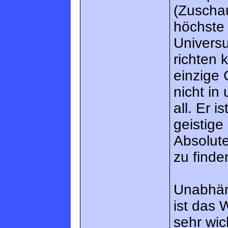
(Zuschau
höchste 
Univers
richten 
einzige 
nicht in
all. Er 
geistige
Absolute
zu finde
Unabhän
ist das 
sehr wi