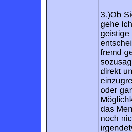
3.)Ob S
gehe ich
geistige
entsche
fremd g
sozusag
direkt un
einzugre
oder ga
Möglichk
das Men
noch nic
irgendet