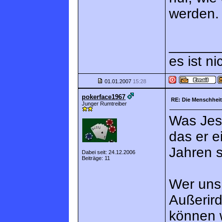
werden.
______
es ist ni
01.01.2007
15:28
pokerface1967
RE: Die Menschheit
Junger Rumtreiber
Was Jesu
das er e
Jahren s
Dabei seit: 24.12.2006
Beiträge: 11
Wer uns 
Außerird
können w