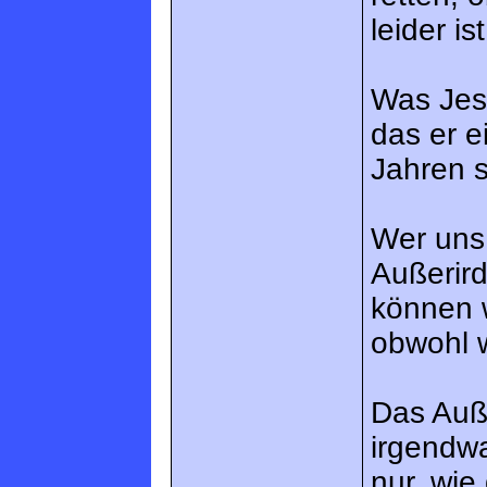
leider is
Was Jesu
das er e
Jahren s
Wer uns 
Außerird
können w
obwohl w
Das Auß
irgendwa
nur, wi