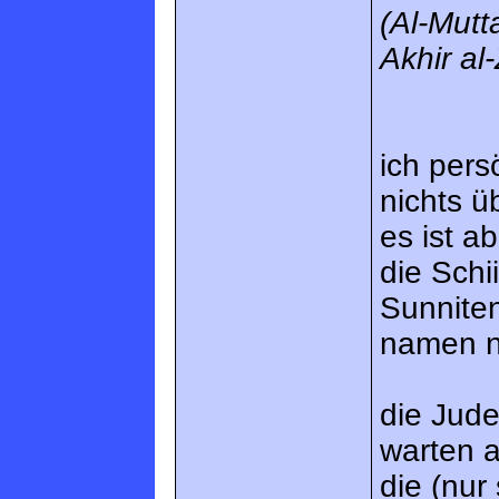
(Al-Mutt
Akhir al
ich pers
nichts ü
es ist a
die Schi
Sunniten
namen n
die Jude
warten 
die (nur