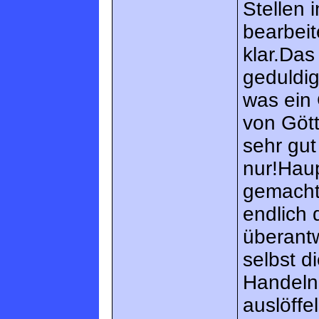
Stellen 
bearbei
klar.Das
geduldig
was ein 
von Gött
sehr gu
nur!Haup
gemacht
endlich 
überantw
selbst d
Handeln
auslöff