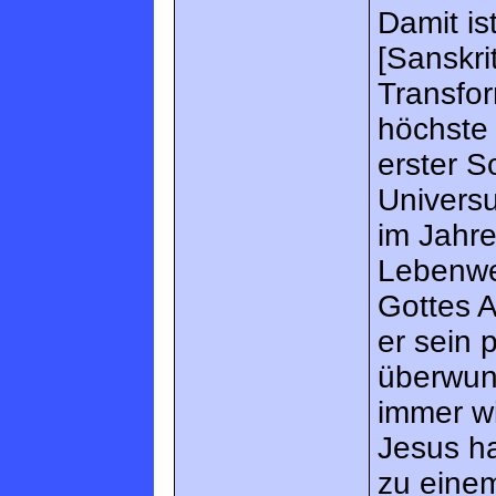
Damit is
[Sanskri
Transfor
höchste
erster S
Universu
im Jahre
Lebenwe
Gottes 
er sein 
überwun
immer w
Jesus ha
zu eine