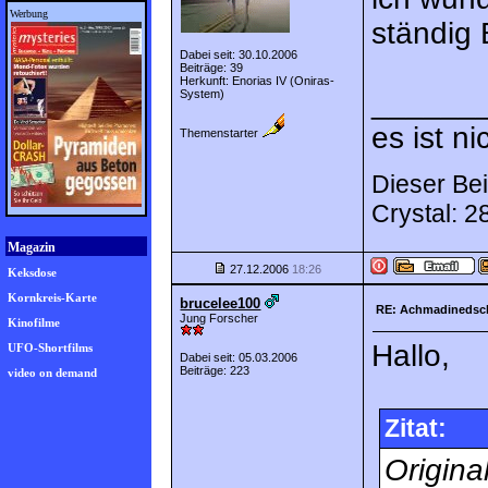
Werbung
ständig 
Dabei seit: 30.10.2006
Beiträge: 39
Herkunft: Enorias IV (Oniras-
______
System)
es ist ni
Themenstarter
Dieser Bei
Crystal: 
Magazin
27.12.2006
18:26
Keksdose
Kornkreis-Karte
brucelee100
RE: Achmadinedsc
Jung Forscher
Kinofilme
Hallo,
UFO-Shortfilms
Dabei seit: 05.03.2006
Beiträge: 223
video on demand
Zitat:
Origina