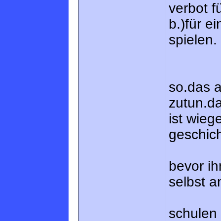
verbot f
b.)für e
spielen.
so.das 
zutun.d
ist wieg
geschich
bevor ih
selbst an
schulen 