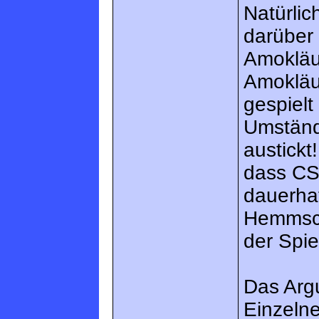
Natürli
darüber 
Amokläuf
Amokläuf
gespiel
Umständ
austickt
dass CS 
dauerha
Hemmsch
der Spiel
Das Argu
Einzelne