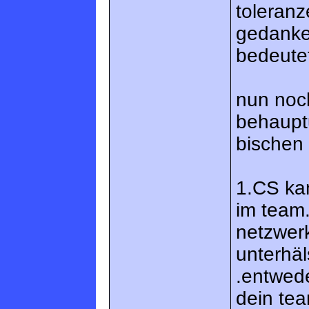
toleran
gedanke
bedeute
nun noc
behauptu
bischen
1.CS kan
im team.
netzwerk
unterhä
.entwede
dein tea