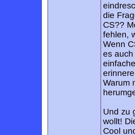
eindres
die Frag
CS?? Mei
fehlen, 
Wenn CS
es auch
einfache
erinner
Warum m
herumge
Und zu g
wollt! D
Cool und