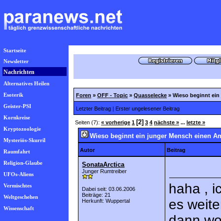
Startseite
Newsletter
Nachrichten
Alternatives Heilen
Esoterik
Foren
»
OFF - Topic
»
Quasselecke
»
Wieso beginnt ein
Geister-PSI
Letzter Beitrag
|
Erster ungelesener Beitrag
Kornkreise
[2]
Seiten (7):
« vorherige
1
3
4
nächste »
...
letzte »
Kryptozoologie
Wieso beginnt ein junger Mensch einen A
Mysteriös-Skurril
Autor
Beitrag
Raumfahrt
Religion-Glaube
SonataArctica
Junger Rumtreiber
UFOs-Aliens
haha , i
Vermischtes
Dabei seit: 03.06.2006
Beiträge: 21
Weltgeschehen
es weit
Herkunft: Wuppertal
Wissenschaft
dann wo