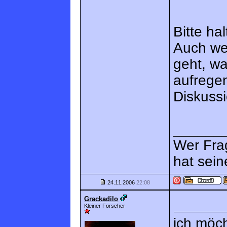
Bitte ha
Auch we
geht, wa
aufregen
Diskussi
______
Wer Fra
hat sein
24.11.2006
22:08
Grackadilo
Kleiner Forscher
ich möc