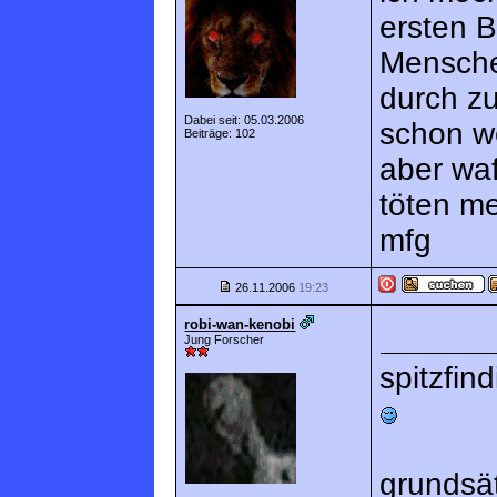
ersten B
Menschen
durch zu
Dabei seit: 05.03.2006
schon we
Beiträge: 102
aber wa
töten m
mfg
26.11.2006
19:23
robi-wan-kenobi
Jung Forscher
spitzfin
grundsä