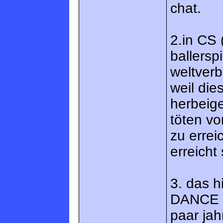
chat.
2.in CS 
ballersp
weltverb
weil di
herbeig
töten v
zu errei
erreicht
3. das h
DANCE R
paar jah