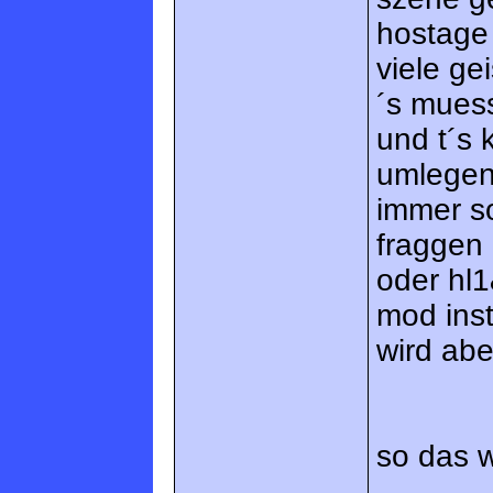
hostage 
viele ge
´s muess
und t´s
umlegen.
immer so
fraggen 
oder hl1
mod inst
wird abe
so das w