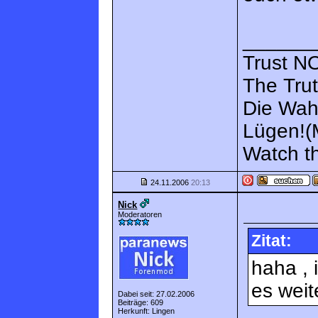
______
Trust NO
The Trut
Die Wah
Lügen!(M
Watch th
24.11.2006
20:13
Nick
Moderatoren
Zitat:
haha , 
es weit
Dabei seit: 27.02.2006
Beiträge: 609
Herkunft: Lingen