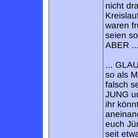
nicht dr
Kreislau
waren fr
seien s
ABER ..
... GLAU
so als M
falsch s
JUNG un
ihr könn
aneinan
euch Jün
seit etw