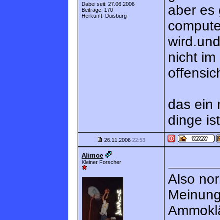
Dabei seit: 27.06.2006
aber es
Beiträge: 170
Herkunft: Duisburg
compute
wird.und
nicht i
offensich
das ein
dinge is
26.11.2006
22:53
Alimoe
Kleiner Forscher
Also nor
Meinung
Ammoklä