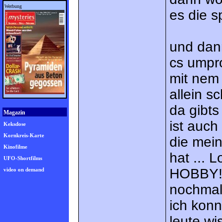
Werbung
es die s
und dann
cs umpr
mit nem 
allein s
da gibts
Magazin
ist auch
Keksdose
Kornkreis-Karte
die mein
Kinofilme
hat ... L
UFO-Shortfilms
HOBBY!! 
video on demand
nochmal!
ich konn
leute wi