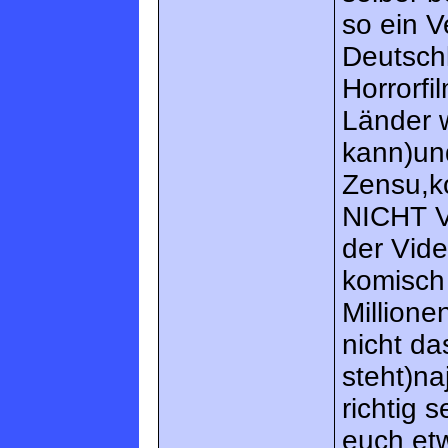
so ein V
Deutschl
Horrorfi
Länder 
kann)und
Zensu,k
NICHT V
der Vide
komisch 
Million
nicht da
steht)na
richtig 
euch etw