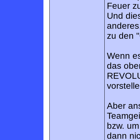
Feuer z
Und dies
anderes,
zu den "
Wenn es 
das obe
REVOLUT
vorstell
Aber an
Teamgeis
bzw. um 
dann nic