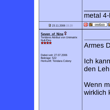
______
metal 4-l
23.11.2006
15:20
Seven_of_Nine
Tertiäres Attribut von Unimatrix
Null-Eins
Armes D
Dabei seit: 27.07.2006
Beiträge: 522
Ich kan
Herkunft: Tendara Colony
den Lehr
Wenn man
wirklic
______