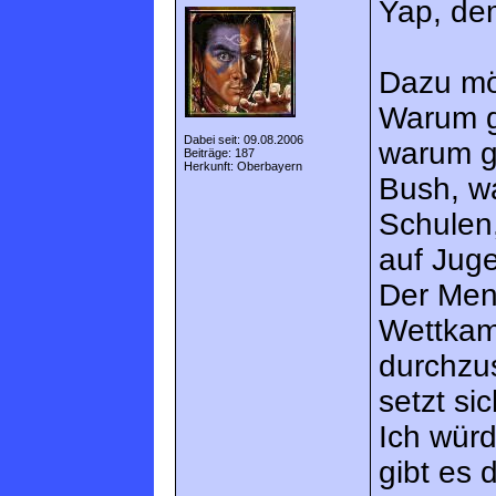
Yap, de
Dazu mö
Warum gi
Dabei seit: 09.08.2006
warum gi
Beiträge: 187
Herkunft: Oberbayern
Bush, w
Schulen
auf Jug
Der Mens
Wettkam
durchzus
setzt si
Ich würd
gibt es