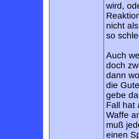
wird, od
Reaktion
nicht al
so schle
Auch wen
doch zw
dann woh
die Gute
gebe das
Fall hat
Waffe an
muß jede
einen S