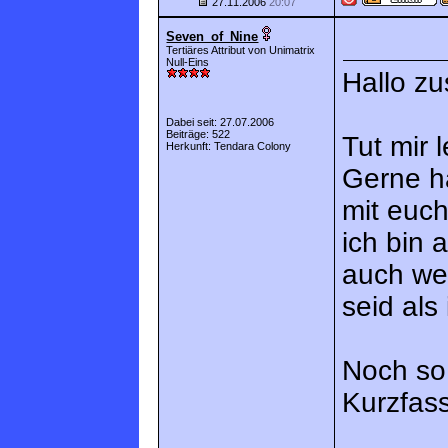
27.11.2006
20:07
Seven_of_Nine
Tertiäres Attribut von Unimatrix
Null-Eins
Hallo 
Dabei seit: 27.07.2006
Beiträge: 522
Tut mir l
Herkunft: Tendara Colony
Gerne hä
mit euc
ich bin 
auch wen
seid als 
Noch so
Kurzfas