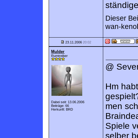
ständige
Dieser Bei
wan-kenob
23.11.2006
20:02
Mulder
Rumtreiber
@ Seven
Hm habt
gespielt
Dabei seit: 13.06.2006
men scho
Beiträge: 66
Herkunft: BRD
Braindea
Spiele 
selber 