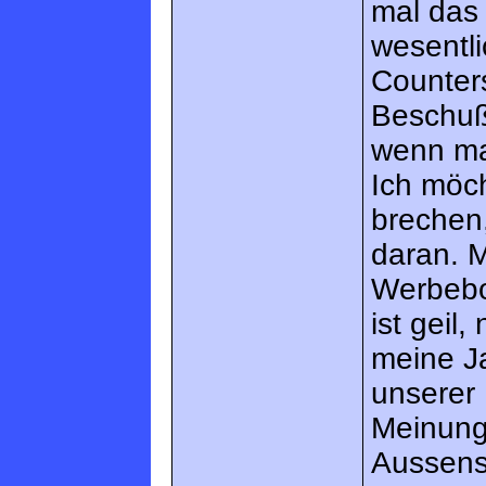
mal das 
wesentli
Counters
Beschuß
wenn ma
Ich möch
brechen,
daran. M
Werbebo
ist geil
meine Ja
unserer 
Meinung
Aussens