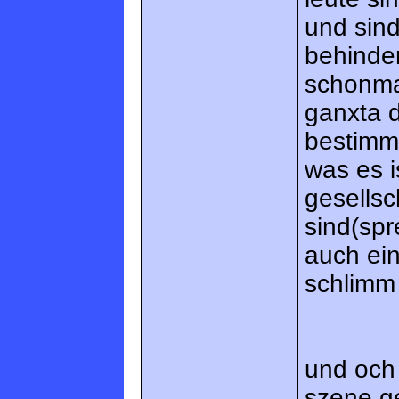
und sind
behinder
schonma
ganxta d
bestimmt
was es i
gesellsc
sind(spr
auch ein
schlimm 
und och 
szene ge