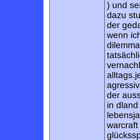
) und s
dazu stu
der geda
wenn ich
dilemma
tatsächl
vernach
alltags.
agressi
der auss
in dland
lebensja
warcraft
glückssp