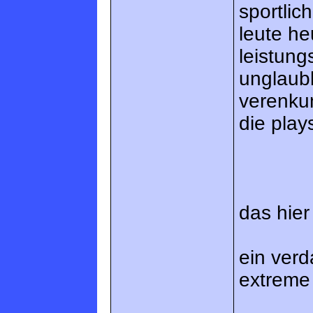
sportlic
leute h
leistung
unglaub
verenkun
die play
das hier 
ein ver
extreme