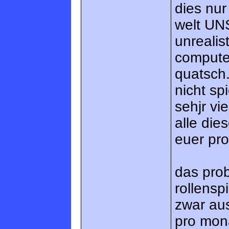
dies nur
welt UN
unreali
computer
quatsch
nicht sp
sehjr vi
alle die
euer pr
das prob
rollensp
zwar au
pro mona