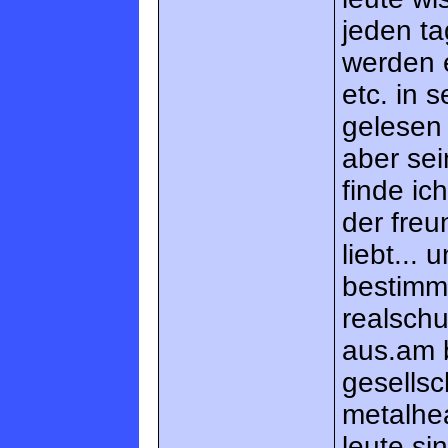
jeden ta
werden 
etc. in 
gelesen 
aber sei
finde ic
der fre
liebt...
bestimmt
realschu
aus.am b
gesellsc
metalhea
leute si