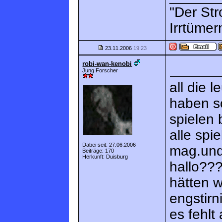
"Der Str
Irrtümer
23.11.2006
19:23
robi-wan-kenobi
Jung Forscher
all die 
haben so
spielen b
alle spi
Dabei seit: 27.06.2006
mag.und 
Beiträge: 170
Herkunft: Duisburg
hallo???
hätten w
engstirn
es fehl