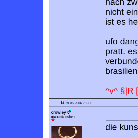
nach zwe
nicht ei
ist es h
ufo dang
pratt. e
verbund
brasilien
^v^ §|R
29.05.2006
23:41
crowley
marsmännchen
die kun