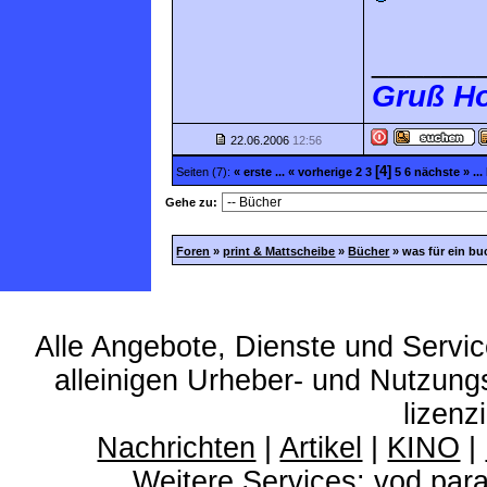
______
Gruß Ho
22.06.2006
12:56
[4]
Seiten (7):
« erste
...
« vorherige
2
3
5
6
nächste »
...
Gehe zu:
Foren
»
print & Mattscheibe
»
Bücher
»
was für ein bu
Alle Angebote, Dienste und Servi
alleinigen Urheber- und Nutzun
lizenz
Nachrichten
|
Artikel
|
KINO
|
Weitere Services:
vod.par