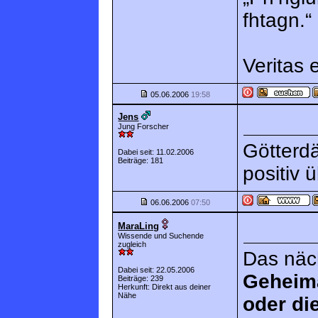
fhtagn.“
Veritas 
05.06.2006
19:58
Jens
Jung Forscher
Götterdä
Dabei seit: 11.02.2006
Beiträge: 181
positiv 
06.06.2006
07:50
MaraLing
Wissende und Suchende
zugleich
Das näch
Dabei seit: 22.05.2006
Geheim
Beiträge: 239
Herkunft: Direkt aus deiner
Nähe
oder di