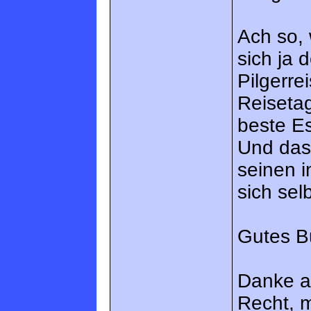
Ach so, 
sich ja 
Pilgerre
Reiseta
beste E
Und das 
seinen 
sich sel
Gutes B
Danke a
Recht, m