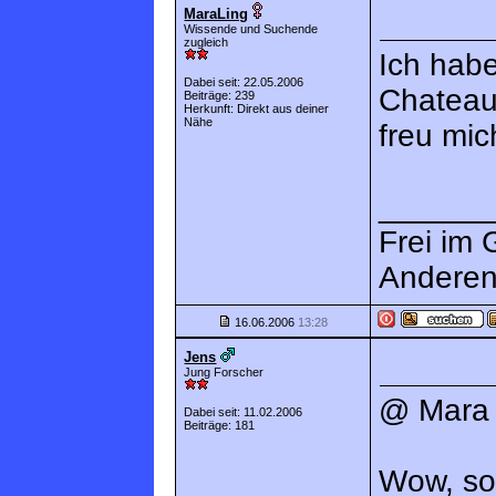
MaraLing
Wissende und Suchende
zugleich
Ich hab
Dabei seit: 22.05.2006
Chateau
Beiträge: 239
Herkunft: Direkt aus deiner
Nähe
freu mic
______
Frei im 
Anderen
16.06.2006
13:28
Jens
Jung Forscher
@ Mara
Dabei seit: 11.02.2006
Beiträge: 181
Wow, so