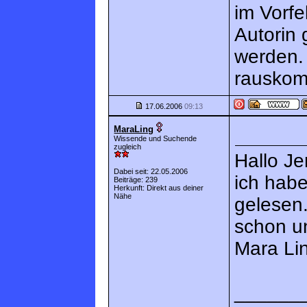
im Vorfe
Autorin 
werden. 
rauskom
17.06.2006
09:13
MaraLing
Wissende und Suchende
zugleich
Hallo Je
Dabei seit: 22.05.2006
ich habe
Beiträge: 239
Herkunft: Direkt aus deiner
Nähe
gelesen.
schon u
Mara Li
______