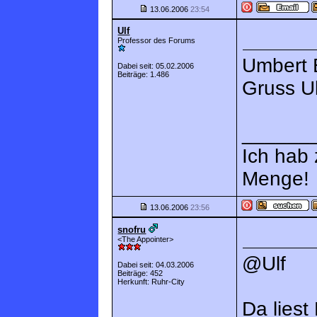
13.06.2006
23:54
Ulf
Professor des Forums
Umbert 
Dabei seit: 05.02.2006
Beiträge: 1.486
Gruss Ul
______
Ich hab
Menge!
13.06.2006
23:56
snofru
<The Appointer>
@Ulf
Dabei seit: 04.03.2006
Beiträge: 452
Herkunft: Ruhr-City
Da liest