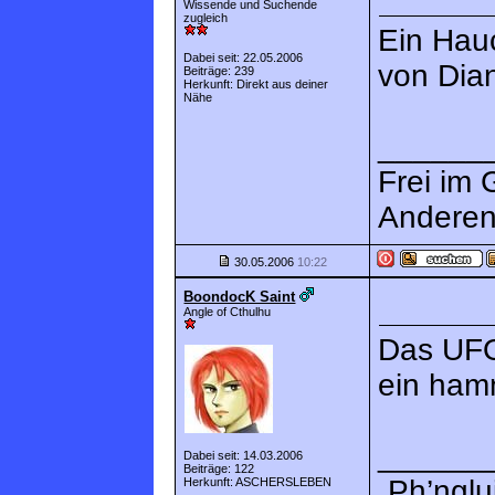
Wissende und Suchende
zugleich
Ein Hau
Dabei seit: 22.05.2006
von Dia
Beiträge: 239
Herkunft: Direkt aus deiner
Nähe
______
Frei im 
Anderen
30.05.2006
10:22
BoondocK Saint
Angle of Cthulhu
Das UFO
ein ham
______
Dabei seit: 14.03.2006
Beiträge: 122
„Ph’nglu
Herkunft: ASCHERSLEBEN