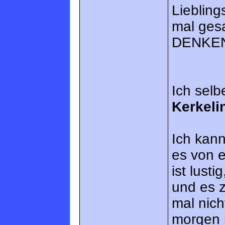
Lieblin
mal ges
DENKEN 
Ich selb
Kerkeli
Ich kan
es von 
ist lust
und es z
mal nich
morgen 