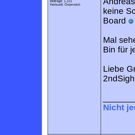
Andreas 
Beiträge: 1.221
Herkunft: Österreich
keine S
Board
Mal sehe
Bin für 
Liebe G
2ndSigh
______
Nicht j