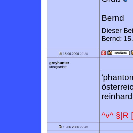
Bernd
Dieser Bei
Bernd: 15
15.06.2006
22:20
greyhunter
unregistriert
'phantom
österre
reinhar
^v^ §|R
15.06.2006
22:48