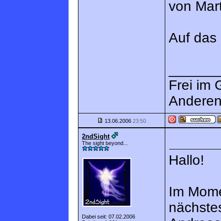
von Mar
Auf das 
______
Frei im 
Anderen
13.06.2006
23:50
2ndSight
The sight beyond...
Hallo!
Im Momen
nächste
Dabei seit: 07.02.2006