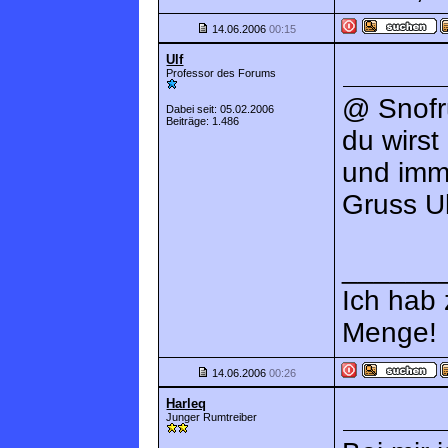
14.06.2006
00:15
Ulf
Professor des Forums
@ Snofr
Dabei seit: 05.02.2006
Beiträge: 1.486
du wirst
und imme
Gruss Ul
______
Ich hab
Menge!
14.06.2006
00:26
Harleq
Junger Rumtreiber