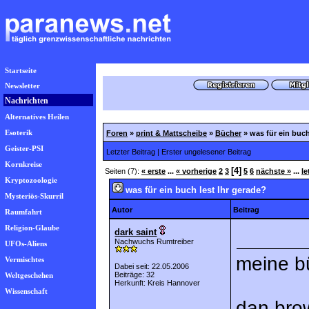
Startseite
Newsletter
Nachrichten
Alternatives Heilen
Esoterik
Foren
»
print & Mattscheibe
»
Bücher
»
was für ein buch
Geister-PSI
Letzter Beitrag
|
Erster ungelesener Beitrag
Kornkreise
[4]
Seiten (7):
« erste
...
« vorherige
2
3
5
6
nächste »
...
le
Kryptozoologie
was für ein buch lest Ihr gerade?
Mysteriös-Skurril
Autor
Beitrag
Raumfahrt
Religion-Glaube
dark saint
Nachwuchs Rumtreiber
UFOs-Aliens
meine bü
Vermischtes
Dabei seit: 22.05.2006
Beiträge: 32
Weltgeschehen
Herkunft: Kreis Hannover
Wissenschaft
dan brow