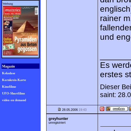
Werbung
englisch
rainer m
fallend
und enge
______
Es werd
Magazin
erstes s
Keksdose
Kornkreis-Karte
Dieser Bei
Kinofilme
saint: 28
UFO-Shortfilms
video on demand
28.05.2006
19:43
greyhunter
unregistriert