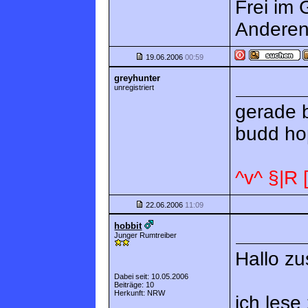
Frei im 
Anderen
19.06.2006
00:59
greyhunter
unregistriert
gerade b
budd ho
^v^ §|R
22.06.2006
11:09
hobbit
Junger Rumtreiber
Hallo z
Dabei seit: 10.05.2006
Beiträge: 10
Herkunft: NRW
ich lese