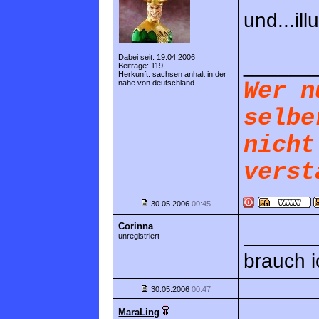
und...ill
Dabei seit: 19.04.2006
______
Beiträge: 119
Herkunft: sachsen anhalt in der
Wer n
nähe von deutschland.
selbe
nicht
verst
30.05.2006
00:45
Corinna
unregistriert
brauch i
30.05.2006
00:47
MaraLing