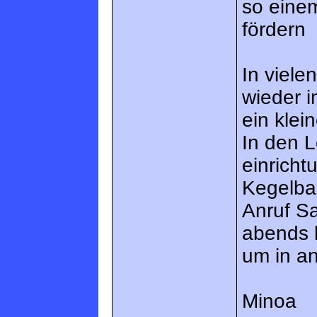
so eine
fördern
In viele
wieder i
ein klei
In den 
einrich
Kegelba
Anruf S
abends 
um in an
Minoa