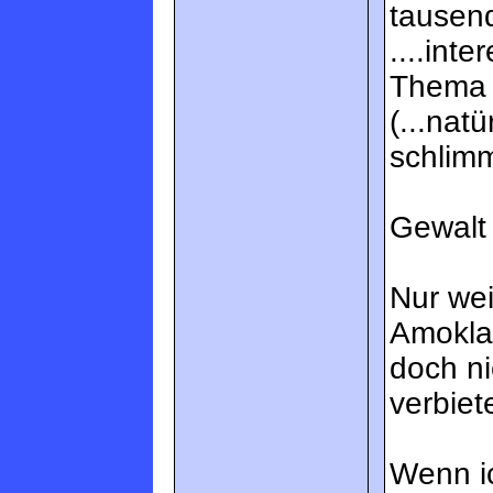
tausen
....int
Thema i
(...natü
schlimm
Gewalt 
Nur wei
Amokla
doch n
verbiete
Wenn ic