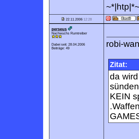
~*|htp|*
22.11.2006
12:28
perseus
Nachwuchs Rumtreiber
robi-wa
Dabei seit: 28.04.2006
Beiträge: 49
Zitat:
da wird
sünden
KEIN s
.Waffen
GAMES