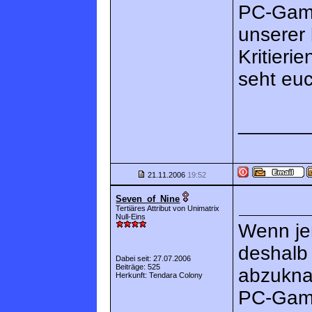
PC-Games
unserer 
Kritieri
seht euc
______
21.11.2006
19:52
Seven_of_Nine
Tertiäres Attribut von Unimatrix
Null-Eins
Wenn jem
deshalb 
Dabei seit: 27.07.2006
Beiträge: 525
abzuknal
Herkunft: Tendara Colony
PC-Game