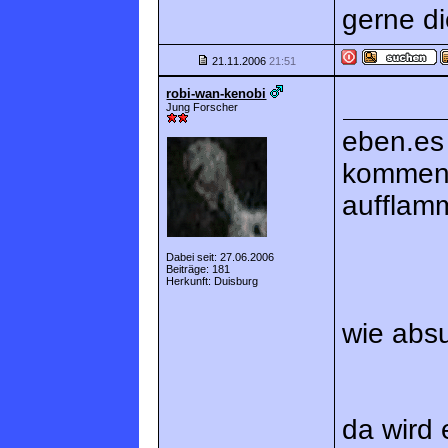
gerne di
21.11.2006
21:51
robi-wan-kenobi
Jung Forscher
eben.es
kommen.D
aufflamm
Dabei seit: 27.06.2006
Beiträge: 181
Herkunft: Duisburg
wie absu
da wird 