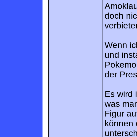
Amoklau
doch ni
verbieten
Wenn ich
und inst
Pokemon,
der Pre
Es wird
was man 
Figur au
können 
untersch