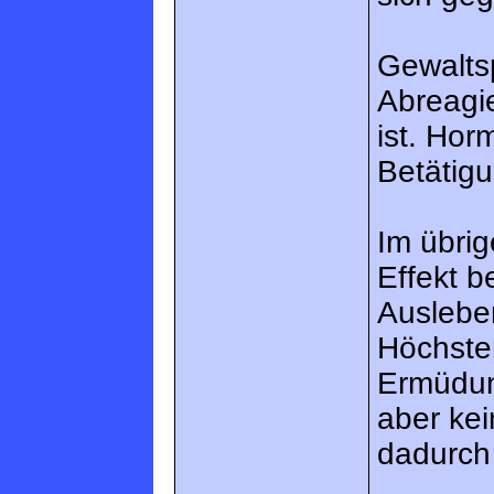
Gewaltsp
Abreagie
ist. Hor
Betätig
Im übri
Effekt b
Auslebe
Höchsten
Ermüdung
aber kei
dadurch