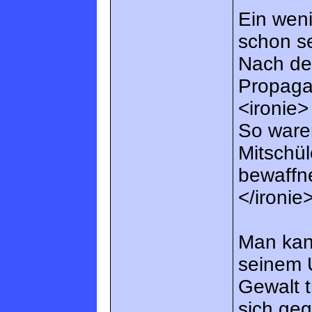
Ein weni
schon s
Nach dei
Propaga
<ironie>
So ware
Mitschül
bewaffne
</ironie
Man kan
seinem U
Gewalt t
sich geg