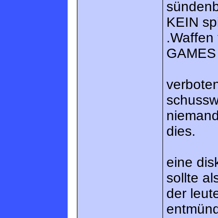
sündenb
KEIN sp
.Waffen 
GAMES 
verbote
schusswa
niemande
dies.
eine di
sollte a
der leut
entmünd