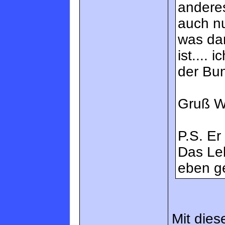
anderes
auch nu
was da
ist.... 
der Bu
Gruß W
P.S. Er
Das Leb
eben ge
Mit dies