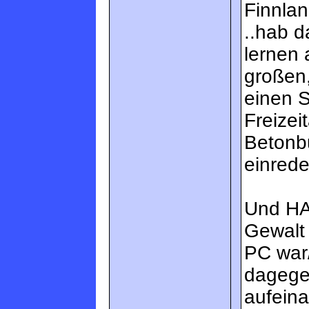
Finnlan
..hab d
lernen 
großen,
einen S
Freizei
Betonb
einreden
Und HAL
Gewalt 
PC war/
dagege
aufeina