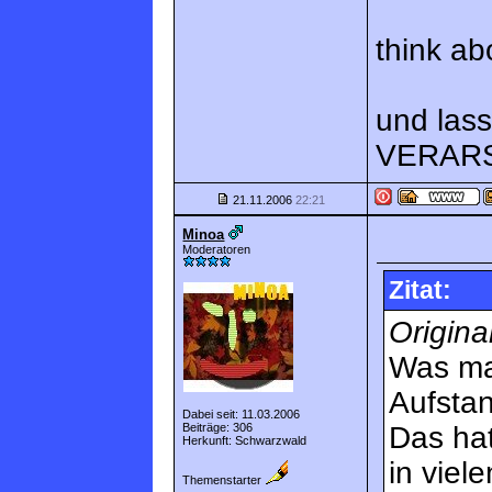
think abo
und lass
VERARS
21.11.2006
22:21
Minoa
Moderatoren
Zitat:
Origina
Was mac
Aufsta
Dabei seit: 11.03.2006
Beiträge: 306
Das hat
Herkunft: Schwarzwald
in viel
Themenstarter