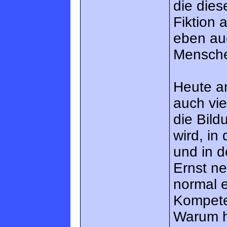
die dies
Fiktion 
eben auc
Mensche
Heute a
auch vie
die Bil
wird, in
und in d
Ernst n
normal 
Kompete
Warum h