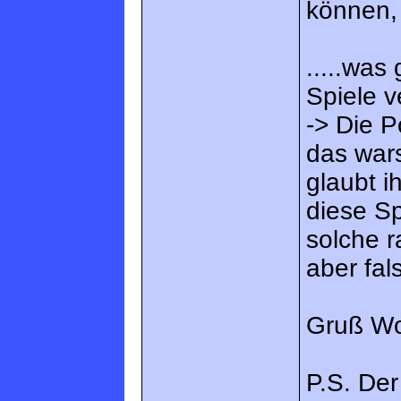
können, 
.....was
Spiele v
-> Die P
das wars.
glaubt i
diese Sp
solche 
aber fals
Gruß W
P.S. Der