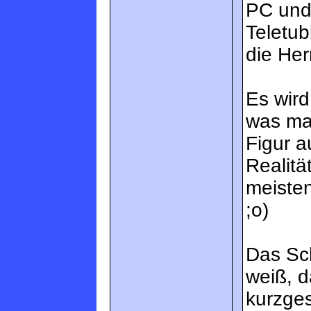
PC und 
Teletub
die He
Es wir
was man
Figur a
Realitä
meisten
;o)
Das Sch
weiß, 
kurzges