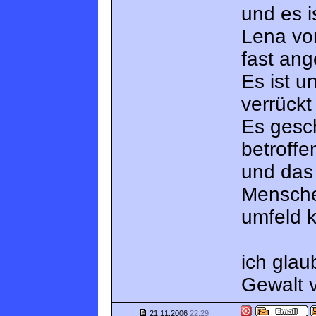
und es i
Lena vo
fast ang
Es ist 
verrückt
Es gesc
betroff
und das
Menschen
umfeld 
ich gla
Gewalt v
21.11.2006
22:29