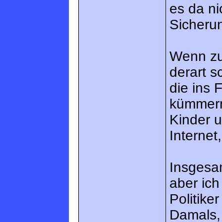
es da ni
Sicheru
Wenn zu
derart s
die ins 
kümmern
Kinder 
Internet
Insgesam
aber ich
Politik
Damals, 