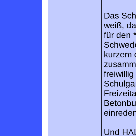
Das Schu
weiß, d
für den 
Schweden
kurzem e
zusamme
freiwilli
Schulga
Freizeit
Betonbu
einreden 
Und HAL