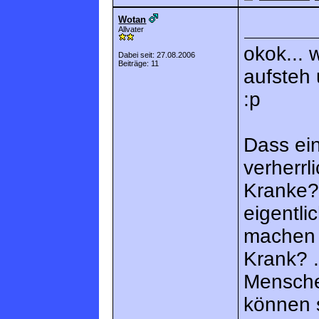
Wotan
Allvater
okok... 
Dabei seit: 27.08.2006
Beiträge: 11
aufsteh
:p
Dass ei
verherrli
Kranke?)
eigentli
machen 
Krank? .
Mensche
können s