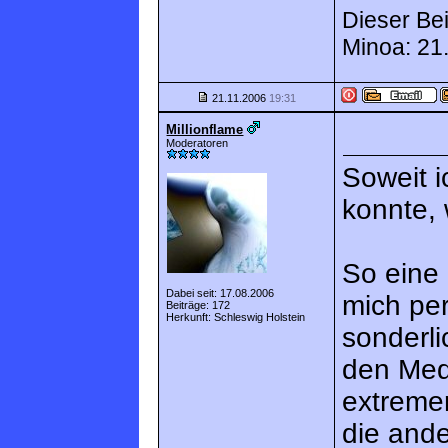
Dieser Bei
Minoa: 21
21.11.2006
19:31
Millionflame
Moderatoren
Soweit i
konnte,
So eine 
Dabei seit: 17.08.2006
mich per
Beiträge: 172
Herkunft: Schleswig Holstein
sonderli
den Med
extreme
die ande