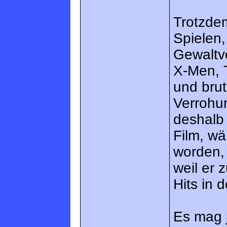
Trotzdem
Spielen,
Gewaltve
X-Men, T
und brut
Verrohu
deshalb
Film, wä
worden, 
weil er 
Hits in 
Es mag j