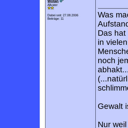
Wotan
Allvater
Was mac
Dabei seit: 27.08.2006
Beiträge: 11
Aufstan
Das hat 
in viele
Menschen
noch je
abhakt...
(...natür
schlimme
Gewalt i
Nur weil