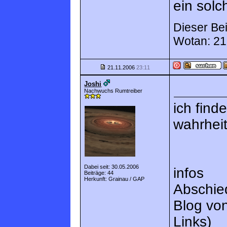
ein solc
Dieser Bei
Wotan: 21
21.11.2006
23:11
Joshi
Nachwuchs Rumtreiber
ich find
wahrheit
Dabei seit: 30.05.2006
infos
Beiträge: 44
Herkunft: Grainau / GAP
Abschied
Blog von
Links)