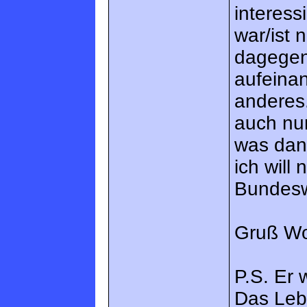
interess
war/ist 
dagegen
aufeinan
anderes.
auch nur
was dann
ich will
Bundesw
Gruß W
P.S. Er 
Das Lebe