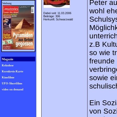
Peter au
Werbung
wohl ehe
Dabei seit: 11.03.2006
Beiträge: 306
Schulsy
Herkunft: Schwarzwald
Möglichk
unterrich
z.B Kult
so wie tr
freunde 
Magazin
Keksdose
verbrin
Kornkreis-Karte
sowie ei
Kinofilme
UFO-Shortfilms
schulis
video on demand
Ein Sozi
von Soz