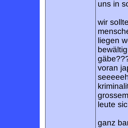
uns in s
wir soll
mensche
liegen w
bewältig
gäbe???
voran jap
seeeeeh
kriminal
grossem
leute si
ganz ban