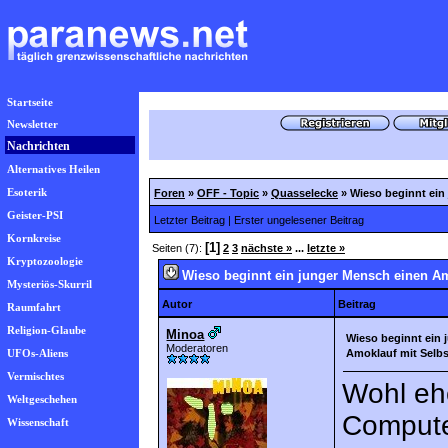
Startseite
Newsletter
Nachrichten
Alternatives Heilen
Esoterik
Foren
»
OFF - Topic
»
Quasselecke
»
Wieso beginnt ein
Geister-PSI
Letzter Beitrag
|
Erster ungelesener Beitrag
Kornkreise
[1]
Seiten (7):
2
3
nächste »
...
letzte »
Kryptozoologie
Wieso beginnt ein junger Mensch einen A
Mysteriös-Skurril
Autor
Beitrag
Raumfahrt
Religion-Glaube
Minoa
Wieso beginnt ein 
Moderatoren
UFOs-Aliens
Amoklauf mit Selb
Vermischtes
Wohl eh
Weltgeschehen
Compute
Wissenschaft