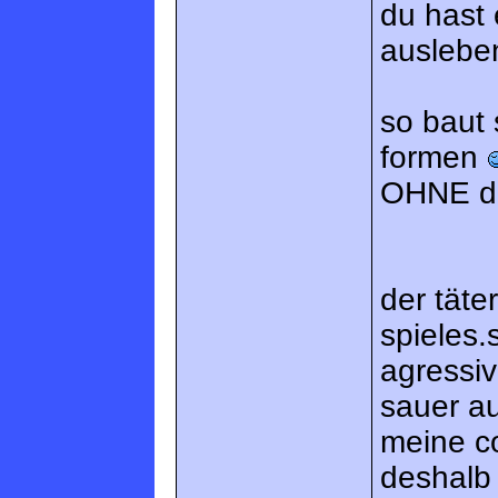
du hast 
ausleben
so baut 
formen
OHNE d
der täte
spieles
agressi
sauer a
meine co
deshalb