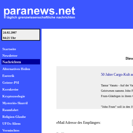
24.02.2007
Weiterempfehlung eines Beitrages:
04:21 Uhr
Startseite
Newsletter
Dies
Nachrichten
Alternatives Heilen
50 Jahre Cargo-Kult a
Esoterik
Geister-PSI
Tanna/ Vanatu - Auf der V
Kornkreise
Geistwesen namens John F
Kryptozoologie
Frum-Gläubigen in ihrem G
Mysteriös-Skurril
"John Frum" soll in den 19
Raumfahrt
Religion-Glaube
eMail Adresse des Empfängers:
UFOs-Aliens
Vermischtes