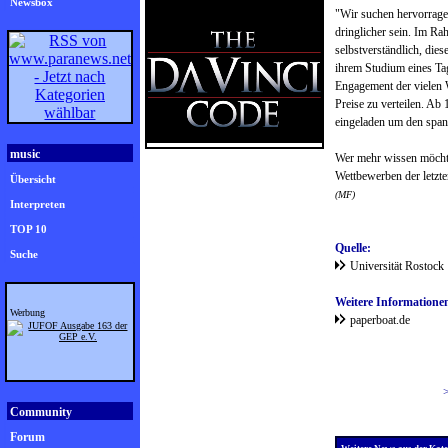
Newsbox
"Wir suchen hervorragen
dringlicher sein. Im Ra
selbstverständlich, die
ihrem Studium eines Tag
Engagement der vielen W
Preise zu verteilen. Ab 
eingeladen um den span
music
Wer mehr wissen möchte,
Wettbewerben der letzt
Übersicht
(MF)
Interpreten
TOP 10
Quelle:
Suche
Universität Rostock
Weitere Informatione
Werbung
paperboat.de
Community
Forum