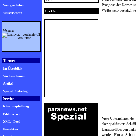
Prognose der Konstrukte
Weltgeschehen
Wettbewerb bestätigt w
Specials
Wissenschaft
Werbung
Themen
Im Überblick
Wochenthemen
Artikel
Spezial: Sakrileg
Service
Kino Empfehlung
Bilderserien
Viele Unternehmen der 
XML - Feed
aber qualifizierte Schi
Newsletter
Damit soll bei den Teil
werden. Florian Schuh