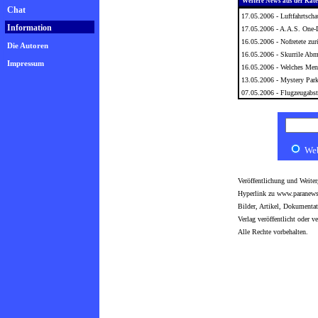
Weitere News aus der Kate
Chat
17.05.2006 -
Luftfahrtsch
Information
17.05.2006 -
A.A.S. One-
16.05.2006 -
Nofretete zu
Die Autoren
16.05.2006 -
Skurrile Abm
Impressum
16.05.2006 -
Welches Mens
13.05.2006 -
Mystery Park
07.05.2006 -
Flugzeugabst
We
Veröffentlichung und Weite
Hyperlink zu www.paranews.
Bilder, Artikel, Dokumentat
Verlag veröffentlicht oder ve
Alle Rechte vorbehalten.