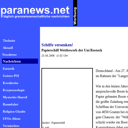
Kategorie: Vermischtes
Titelseite
Schiffe versenken!
Aktuell
Papierschiff Wettbewerb der Uni Rostock
Newsletter
25.04.2006 11:02 Uhr
Nachrichten
Esoterik
Deutschland - Am 27. Ap
Geister-PSI
im Rahmen der "Langen 
Kornkreise
Wie in den letzten Jahr
Kryptozoologie
anspruchsvolle Boote ko
Papier gebauten Boote 
Mysteriös-Skurril
die größte Zuladung ert
Raumfahrt
Schiffbau der Universitä
Religion-Glaube
von 4050 Gramm bei ei
gute Chancen: der "Welt
UFOs-Aliens
schickt wieder ein Boot 
Archiv: Papierschiff
Vermischtes
Konstrukteure dabei sin
© MF