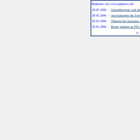
Headlines von www.paranews.net:
28.05.2006 -
Geisterhospital wird ab
28.05.2006 -
Auswirkungen der Schw
28.05.2006 -
Therapie bei Autismus
28.05.2006 -
Briten glauben an PSI-
© 