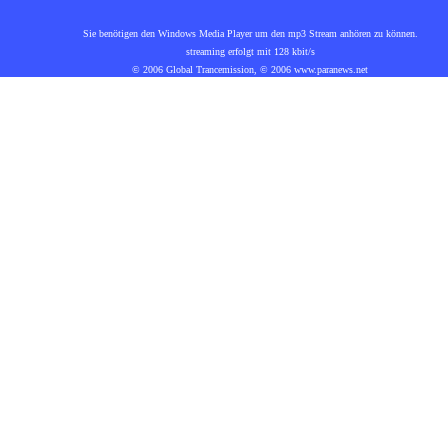
Sie benötigen den Windows Media Player um den mp3 Stream anhören zu können.
streaming erfolgt mit 128 kbit/s
© 2006 Global Trancemission, © 2006 www.paranews.net