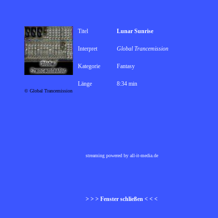
Titel
Lunar Sunrise
Interpret
Global Trancemission
Kategorie
Fantasy
Länge
8:34 min
© Global Trancemission
streaming powered by all-it-media.de
> > > Fenster schließen < < <