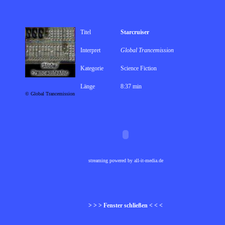
Titel
Starcruiser
Interpret
Global Trancemission
Kategorie
Science Fiction
Länge
8:37 min
© Global Trancemission
streaming powered by all-it-media.de
> > > Fenster schließen < < <