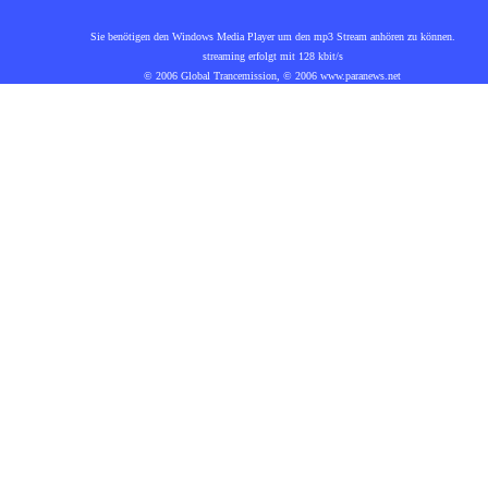
Sie benötigen den Windows Media Player um den mp3 Stream anhören zu können.
streaming erfolgt mit 128 kbit/s
© 2006 Global Trancemission, © 2006 www.paranews.net