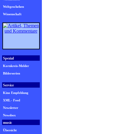
Weltgeschehen
Wissenschaft
Spezial
Kornkreis-Melder
Bilderserien
Service
Kino Empfehlung
XML - Feed
Newsletter
Newsbox
music
Übersicht