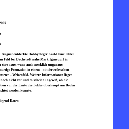
2005
n
n
 August entdeckte Hobbyflieger Karl-Heinz Ideler
em Feld bei Dachstadt nahe Mark Igensdorf in
 eine neue, wenn auch merklich ungenaue,
artige Formation in einem - mittlerweile schon
nteten - Weizenfeld. Weitere Informationen liegen
 noch nicht vor und es scheint ungewiß, ob die
tion vor der Ernte des Feldes überhaupt am Boden
chtet werden konnte.
ügend Daten