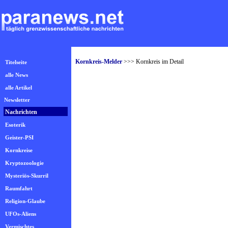
Kornkreis-Melder
>>> Kornkreis im Detail
Titelseite
alle News
alle Artikel
Newsletter
Nachrichten
Esoterik
Geister-PSI
Kornkreise
Kryptozoologie
Mysteriös-Skurril
Raumfahrt
Religion-Glaube
UFOs-Aliens
Vermischtes