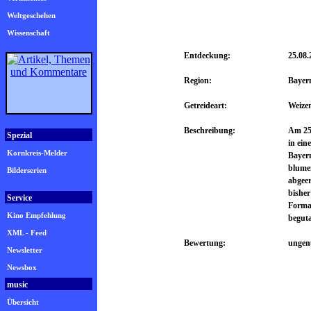
Weltgeschehen
Wissenschaft
Entdeckung:
25.08.
Region:
Bayer
Getreideart:
Weize
Beschreibung:
Am 25.
Spezial
in ein
Kornkreis-Melder
Bayern
blumen
Bilderserien
abgeer
bisher
Service
Forma
Kino Empfehlung
beguta
XML - Feed
Bewertung:
ungen
Newsletter
Newsbox
music
Übersicht