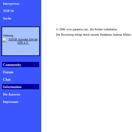
Interpreten
TOP 10
Suche
© 2006 www.paranews.net, alle Rechte vorbehalten
Die Bewertung erfolgt durch unseren Redakteur Andreas Müller
Werbung
Community
Forum
Chat
Information
Die Autoren
Impressum