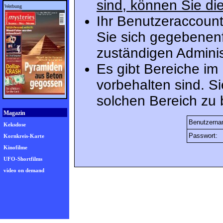
sind, können Sie die
Werbung
Ihr Benutzeraccount
Sie sich gegebenenf
zuständigen Adminis
Es gibt Bereiche im
vorbehalten sind. S
solchen Bereich zu 
Magazin
Benutzerna
Keksdose
Passwort:
Kornkreis-Karte
Kinofilme
UFO-Shortfilms
video on demand