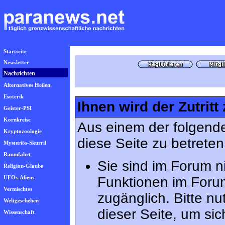
Startseite
Newsletter
Nachrichten
Alternatives Heilen
Esoterik
Ihnen wird der Zutritt
Geister-PSI
Kornkreise
Aus einem der folgende
Kryptozoologie
diese Seite zu betreten
Mysteriös-Skurril
Raumfahrt
Sie sind im Forum n
Religion-Glaube
UFOs-Aliens
Funktionen im Foru
Vermischtes
zugänglich. Bitte n
Weltgeschehen
dieser Seite, um s
Wissenschaft