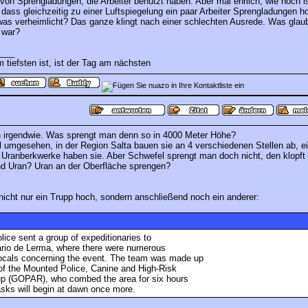
on Sprengladungen, die Arbeiter benutzt haben. Aber mal ehrlich, wie hoch is
 dass gleichzeitig zu einer Luftspiegelung ein paar Arbeiter Sprengladungen 
was verheimlicht? Das ganze klingt nach einer schlechten Ausrede. Was glaub
 war?
___
 tiefsten ist, ist der Tag am nächsten
 irgendwie. Was sprengt man denn so in 4000 Meter Höhe?
 umgesehen, in der Region Salta bauen sie an 4 verschiedenen Stellen ab, e
 Uranberkwerke haben sie. Aber Schwefel sprengt man doch nicht, den klopf
nd Uran? Uran an der Oberfläche sprengen?
 nicht nur ein Trupp hoch, sondern anschließend noch ein anderer:
lice sent a group of expeditionaries to
sario de Lerma, where there were numerous
ocals concerning the event. The team was made up
f the Mounted Police, Canine and High-Risk
p (GOPAR), who combed the area for six hours
 Tasks will begin at dawn once more.