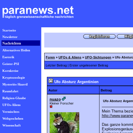
Startseite
Newsletter
Nachrichten
Alternatives Heilen
Esoterik
Foren
»
UFOs & Aliens
»
UFO-Sichtungen
»
Ufo Abstur
Geister-PSI
Letzter Beitrag
|
Erster ungelesener Beitrag
Kornkreise
Kryptozoologie
Ufo Absturz Argentinien
Mysteriös-Skurril
Autor
Beitrag
Raumfahrt
Religion-Glaube
nuazo
Ufo Absturz Argent
Kleiner Forscher
UFOs-Aliens
Mein Thema bezie
Vermischtes
http://www.parane
Weltgeschehen
Das ganze kommt 
Wissenschaft
Explosionsgeräusc