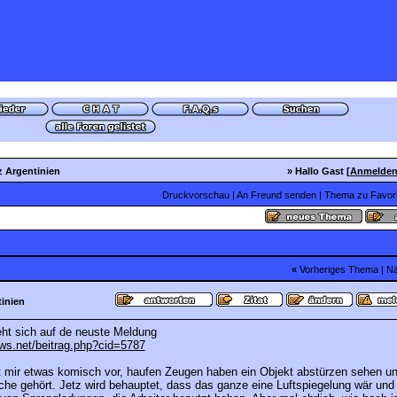
z Argentinien
» Hallo Gast [
Anmelde
Druckvorschau
|
An Freund senden
|
Thema zu Favori
«
Vorheriges Thema
|
Nä
inien
ht sich auf de neuste Meldung
ws.net/beitrag.php?cid=5787
mir etwas komisch vor, haufen Zeugen haben ein Objekt abstürzen sehen u
he gehört. Jetz wird behauptet, dass das ganze eine Luftspiegelung wär und 