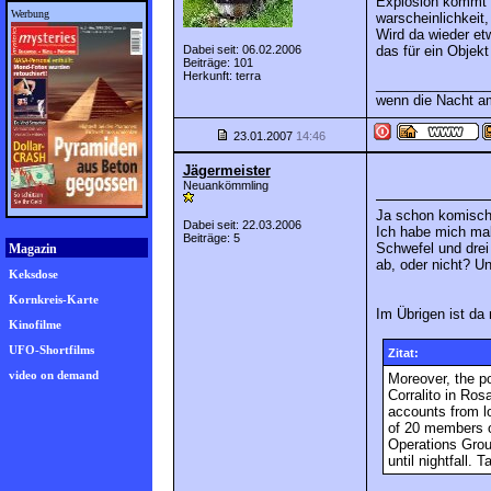
Explosion kommt v
Werbung
warscheinlichkeit,
Wird da wieder et
Dabei seit: 06.02.2006
das für ein Objekt
Beiträge: 101
Herkunft: terra
_______________
wenn die Nacht am
23.01.2007
14:46
Jägermeister
Neuankömmling
Ja schon komisch
Dabei seit: 22.03.2006
Ich habe mich mal
Beiträge: 5
Schwefel und drei
Magazin
ab, oder nicht? U
Keksdose
Kornkreis-Karte
Im Übrigen ist da
Kinofilme
UFO-Shortfilms
Zitat:
video on demand
Moreover, the po
Corralito in Ro
accounts from l
of 20 members o
Operations Grou
until nightfall.