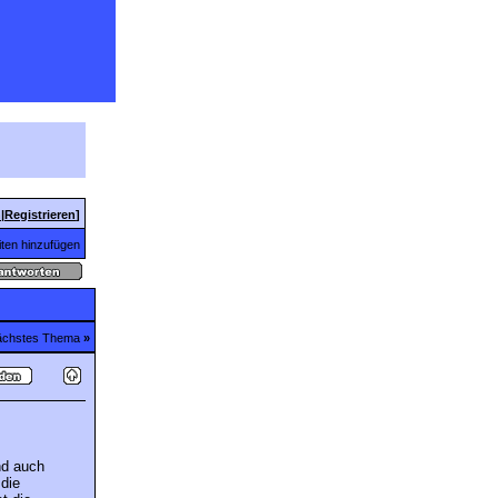
n
|
Registrieren
]
ten hinzufügen
chstes Thema
»
nd auch
die