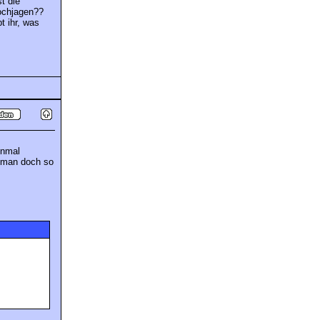
t die
hochjagen??
t ihr, was
inmal
t man doch so