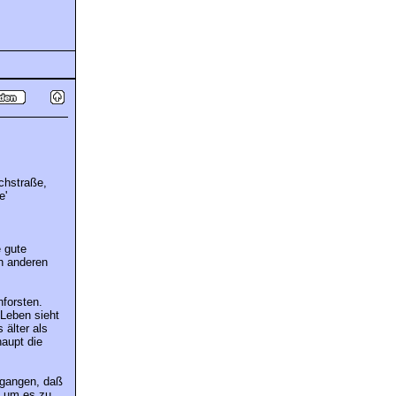
chstraße,
e'
 gute
h anderen
forsten.
 Leben sieht
 älter als
aupt die
egangen, daß
, um es zu