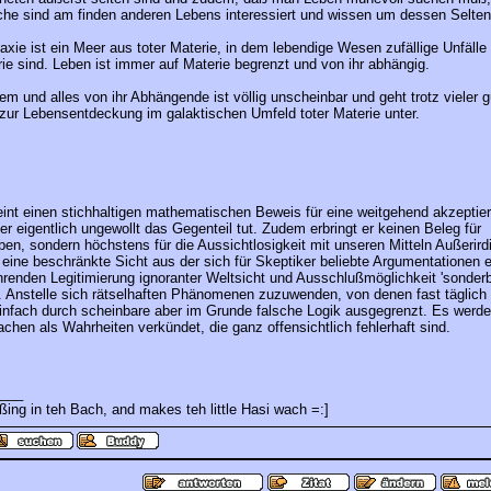
sche sind am finden anderen Lebens interessiert und wissen um dessen Selten
xie ist ein Meer aus toter Materie, in dem lebendige Wesen zufällige Unfälle 
ie sind. Leben ist immer auf Materie begrenzt und von ihr abhängig.
m und alles von ihr Abhängende ist völlig unscheinbar und geht trotz vieler g
ur Lebensentdeckung im galaktischen Umfeld toter Materie unter.
int einen stichhaltigen mathematischen Beweis für eine weitgehend akzeptie
 er eigentlich ungewollt das Gegenteil tut. Zudem erbringt er keinen Beleg für
ben, sondern höchstens für die Aussichtlosigkeit mit unseren Mitteln Außerird
t eine beschränkte Sicht aus der sich für Skeptiker beliebte Argumentationen 
ührenden Legitimierung ignoranter Weltsicht und Ausschlußmöglichkeit 'sonder
 Anstelle sich rätselhaften Phänomenen zuzuwenden, von denen fast täglich 
einfach durch scheinbare aber im Grunde falsche Logik ausgegrenzt. Es werde
chen als Wahrheiten verkündet, die ganz offensichtlich fehlerhaft sind.
___
ßing in teh Bach, and makes teh little Hasi wach =:]