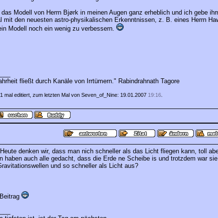
 das Modell von Herrn Bjørk in meinen Augen ganz erheblich und ich gebe ih
 mit den neuesten astro-physikalischen Erkenntnissen, z. B. eines Herrn Haw
in Modell noch ein wenig zu verbessern.
___
hrheit fließt durch Kanäle von Irrtümern." Rabindrahnath Tagore
1 mal editiert, zum letzten Mal von Seven_of_Nine: 19.01.2007
19:16
.
eute denken wir, dass man nich schneller als das Licht fliegen kann, toll abe
n haben auch alle gedacht, dass die Erde ne Scheibe is und trotzdem war sie 
Gravitationswellen und so schneller als Licht aus?
 Beitrag
___