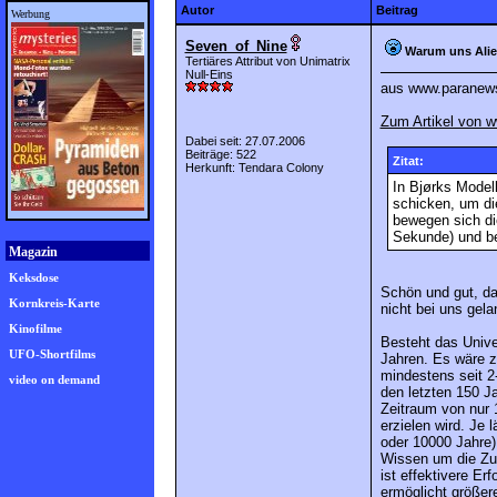
Autor
Beitrag
Werbung
Seven_of_Nine
Warum uns Alie
Tertiäres Attribut von Unimatrix
Null-Eins
aus www.paranews
Zum Artikel von 
Dabei seit: 27.07.2006
Beiträge: 522
Zitat:
Herkunft: Tendara Colony
In Bjørks Modell
schicken, um di
bewegen sich di
Sekunde) und b
Magazin
Keksdose
Schön und gut, d
Kornkreis-Karte
nicht bei uns gela
Kinofilme
Besteht das Unive
UFO-Shortfilms
Jahren. Es wäre zi
mindestens seit 2
video on demand
den letzten 150 J
Zeitraum von nur 
erzielen wird. Je 
oder 10000 Jahre)
Wissen um die Zus
ist effektivere E
ermöglicht größer