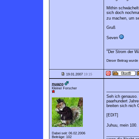
Mithin schwächelt
sich doch nochmal
zu machen, um se
Gruß
Seven
_______________
"Der Strom der Wa
Dieser Beitrag wurde 
19.01.2007
19:15
nuazo
Kleiner Forscher
Seh ich genauso. H
paarhundert Jahre
breiten sich nich 
[EDIT]
Juhuu, mein 100.
Dabei seit: 06.02.2006
_______________
Beiträge: 102