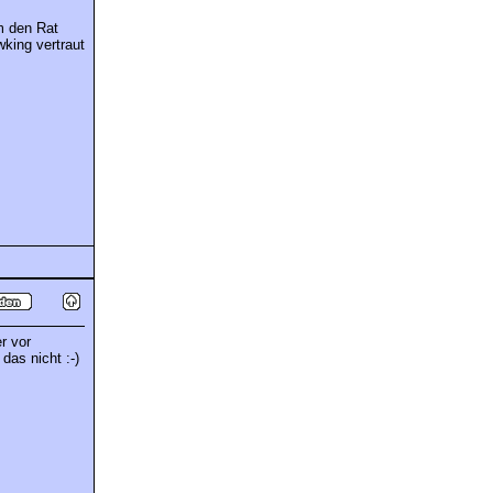
m den Rat
king vertraut
r vor
das nicht :-)