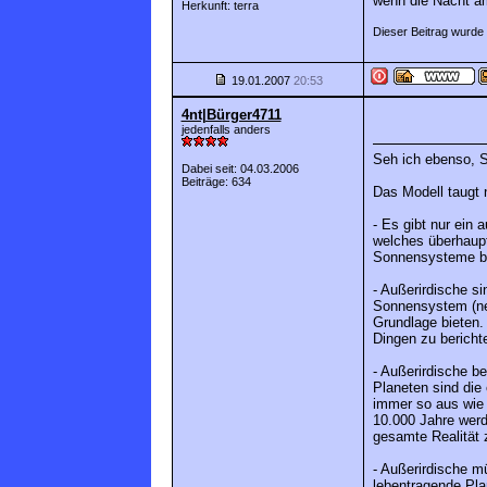
wenn die Nacht am
Herkunft: terra
Dieser Beitrag wurde 
19.01.2007
20:53
4nt|Bürger4711
jedenfalls anders
Seh ich ebenso, S
Dabei seit: 04.03.2006
Beiträge: 634
Das Modell taugt 
- Es gibt nur ein
welches überhaupt
Sonnensysteme be
- Außerirdische s
Sonnensystem (neb
Grundlage bieten.
Dingen zu bericht
- Außerirdische b
Planeten sind die
immer so aus wie w
10.000 Jahre werd
gesamte Realität 
- Außerirdische m
lebentragende Pl