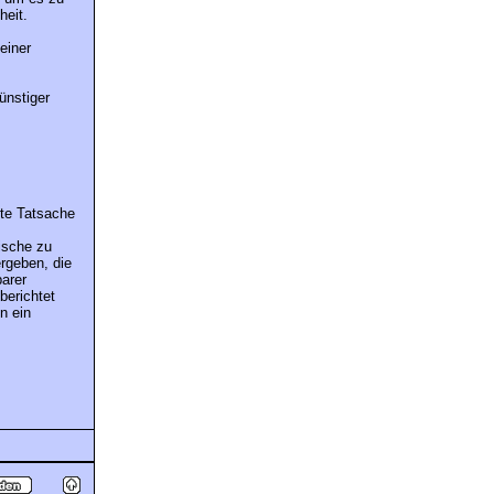
heit.
einer
ünstiger
rte Tatsache
ische zu
ergeben, die
barer
berichtet
n ein