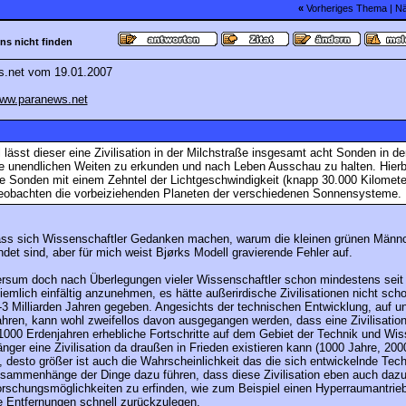
«
Vorheriges Thema
|
Nä
ns nicht finden
.net vom 19.01.2007
www.paranews.net
 lässt dieser eine Zivilisation in der Milchstraße insgesamt acht Sonden in 
e unendlichen Weiten zu erkunden und nach Leben Ausschau zu halten. Hierb
e Sonden mit einem Zehntel der Lichtgeschwindigkeit (knapp 30.000 Kilomete
eobachten die vorbeiziehenden Planeten der verschiedenen Sonnensysteme.
ass sich Wissenschaftler Gedanken machen, warum die kleinen grünen Männ
ndet sind, aber für mich weist Bjørks Modell gravierende Fehler auf.
rsum doch nach Überlegungen vieler Wissenschaftler schon mindestens seit 
emlich einfältig anzunehmen, es hätte außerirdische Zivilisationen nicht sch
-3 Milliarden Jahren gegeben. Angesichts der technischen Entwicklung, auf un
ahren, kann wohl zweifellos davon ausgegangen werden, dass eine Zivilisation
1000 Erdenjahren erhebliche Fortschritte auf dem Gebiet der Technik und Wi
länger eine Zivilisation da draußen in Frieden existieren kann (1000 Jahre, 20
, desto größer ist auch die Wahrscheinlichkeit das die sich entwickelnde Tec
ammenhänge der Dinge dazu führen, dass diese Zivilisation eben auch dazu
rforschungsmöglichkeiten zu erfinden, wie zum Beispiel einen Hyperraumantrieb
e Entfernungen schnell zurückzulegen.