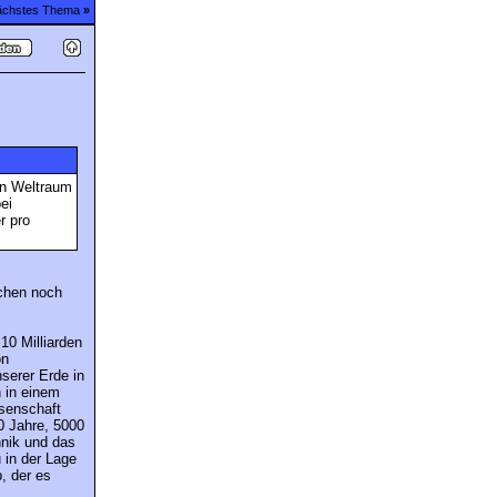
chstes Thema
»
den Weltraum
ei
r pro
chen noch
10 Milliarden
on
serer Erde in
 in einem
ssenschaft
00 Jahre, 5000
hnik und das
 in der Lage
, der es