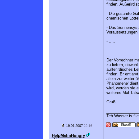
finden. Außerirdi
- Die gesamte Gala
chemischen Lotter
- Das Sonnensyste
Voraussetzungen z
- .....
Der Vorrechner me
zu liefern, obwohl
außerirdisches Le
finden. Er entlarv
allein zur weiterf
Phänomene' dient.
wird, werden sie 
weiteres Mal Tatsa
Gruß
_______________
Teh Wasser is flie
19.01.2007
22:16
HelpMeImHungry