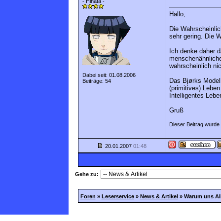
- Hinata -
Hallo,
Die Wahrscheinlic
sehr gering. Die W
Ich denke daher da
menschenähnlichen
wahrscheinlich nic
Dabei seit: 01.08.2006
Das Bjørks Modell
Beiträge: 54
(primitives) Leben 
Intelligentes Leb
Gruß
Dieser Beitrag wurde
20.01.2007
01:48
Gehe zu:
Foren
»
Leserservice
»
News & Artikel
»
Warum uns Ali