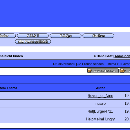
ns nicht finden
» Hallo Gast [
Anmelde
Druckvorschau
|
An Freund senden
|
Thema zu Favori
iesem Thema
Autor
Seven_of_Nine
19
nuazo
19
4nt|Bürger4711
19
HelpMeImHungry
20