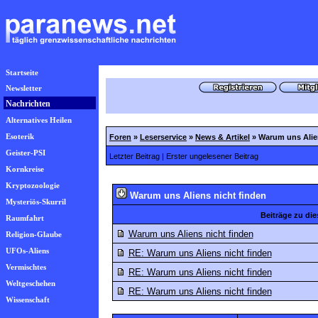
Startseite
Newsletter
Nachrichten
Alternatives Heilen
Esoterik
Foren
»
Leserservice
»
News & Artikel
»
Warum uns Alie
Geister-PSI
Letzter Beitrag
|
Erster ungelesener Beitrag
Kornkreise
Kryptozoologie
Warum uns Aliens nicht finden
Mysteriös-Skurril
Beiträge zu d
Raumfahrt
Warum uns Aliens nicht finden
Religion-Glaube
UFOs-Aliens
RE: Warum uns Aliens nicht finden
Vermischtes
RE: Warum uns Aliens nicht finden
Weltgeschehen
RE: Warum uns Aliens nicht finden
Wissenschaft