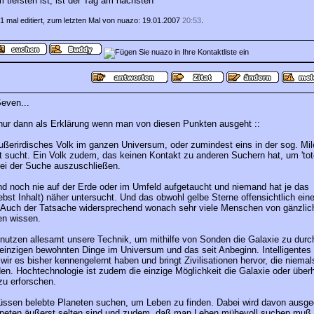
 tiefsten ist, ist der Tag am nächsten
1 mal editiert, zum letzten Mal von nuazo: 19.01.2007
20:53
.
even...
nur dann als Erklärung wenn man von diesen Punkten ausgeht ::
 außerirdisches Volk im ganzen Universum, oder zumindest eins in der sog. Mil
 sucht. Ein Volk zudem, das keinen Kontakt zu anderen Suchern hat, um 'tot
i der Suche auszuschließen.
ind noch nie auf der Erde oder im Umfeld aufgetaucht und niemand hat je das
st Inhalt) näher untersucht. Und das obwohl gelbe Sterne offensichtlich eine
 Auch der Tatsache widersprechend wonach sehr viele Menschen von gänzlic
en wissen.
enutzen allesamt unsere Technik, um mithilfe von Sonden die Galaxie zu durch
 einzigen bewohnten Dinge im Universum und das seit Anbeginn. Intelligentes
ir es bisher kennengelernt haben und bringt Zivilisationen hervor, die niemals
en. Hochtechnologie ist zudem die einzige Möglichkeit die Galaxie oder überh
zu erforschen.
üssen belebte Planeten suchen, um Leben zu finden. Dabei wird davon ausg
aneten äußerst selten sind und zudem, daß man Leben mühevoll suchen muß