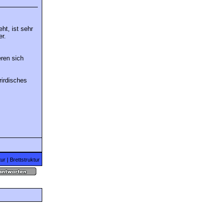
ht, ist sehr
r.
ren sich
rirdisches
ur
|
Brettstruktur