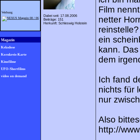
Film nennt
Werbung
Dabei seit: 17.08.2006
netter Hor
Beiträge: 151
Herkunft: Schleswig Holstein
reinstelle
ein schein
Magazin
kann. Das 
Keksdose
Kornkreis-Karte
dem irgend
Kinofilme
UFO-Shortfilms
video on demand
Ich fand de
nichts für
nur zwisc
Also bitte
http://www