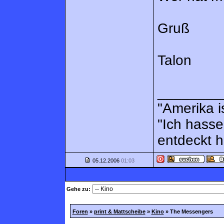
Gruß
Talon
________
"Amerika i
"Ich hasse
entdeckt 
05.12.2006
01:03
Gehe zu:
Foren
»
print & Mattscheibe
»
Kino
»
The Messengers