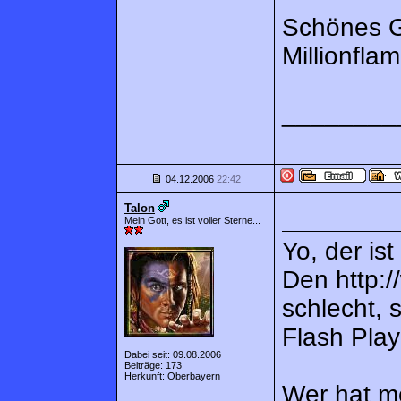
Schönes G
Millionfla
________
04.12.2006
22:42
Talon
Mein Gott, es ist voller Sterne...
Yo, der ist
Den http:/
schlecht, s
Flash Play
Dabei seit: 09.08.2006
Beiträge: 173
Herkunft: Oberbayern
Wer hat m