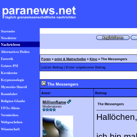
Startseite
Newsletter
Nachrichten
Alternatives Heilen
Esoterik
Foren
»
print & Mattscheibe
»
Kino
»
The Messengers
Geister-PSI
Letzter Beitrag
|
Erster ungelesener Beitrag
Kornkreise
Kryptozoologie
The Messengers
Mysteriös-Skurril
Autor
Beitrag
Raumfahrt
Religion-Glaube
Millionflame
The Messengers
Moderatoren
UFOs-Aliens
Hallöchen
Vermischtes
Weltgeschehen
Wissenschaft
ich bin ma