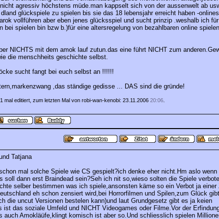
 nicht agressiv höchstens müde.man kappselt sich von der aussenwelt ab usw.
n dland glückspiele zu spielen bis sie das 18 lebensjahr erreicht haben -onlines
arok vollführen aber eben jenes glücksspiel und sucht prinzip .weshalb ich für
en bei spielen bin bzw b.)für eine altersregelung von bezahlbaren online spielen
aber NICHTS mit dem amok lauf zutun.das eine führt NICHT zum anderen.Gewa
wie die menschheits geschichte selbst.
cke sucht fangt bei euch selbst an !!!!!!
eltern,markenzwang ,das ständige gedisse ... DAS sind die gründe!
1 mal editiert, zum letzten Mal von robi-wan-kenobi: 23.11.2006
20:06
.
und Tatjana
schon mal solche Spiele wie CS gespielt?ich denke eher nicht.Hm aslo wen
as soll dann erst Braindead sein?Seh ich nit so,wieso solten die Spiele verbo
chte selber bestimmen was ich spiele,ansonsten käme so ein Verbot ja einer
Deutschland eh schon zensiert wird,bei Horrorfilmen und Spilen,zum Glück gib
h die uncut Versionen bestelen kann)und laut Grundgesetz gibt es ja keien
ist das soziale Umfeld und NICHT Videogames oder Filme.Vor der Erfindung
s auch Amokläüfe,klingt komisch ist aber so.Und schliesslich spielen Million