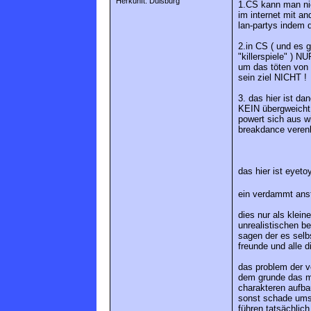
Herkunft: Duisburg
1.CS kann man nic
im internet mit a
lan-partys indem d
2.in CS ( und es g
"killerspiele" ) 
um das töten von 
sein ziel NICHT !
3. das hier ist 
KEIN übergweicht.
powert sich aus wi
breakdance verenk
das hier ist eyetoy
ein verdammt anst
dies nur als klei
unrealistischen b
sagen der es selbs
freunde und alle d
das problem der ve
dem grunde das ma
charakteren aufba
sonst schade ums 
führen tatsächlic