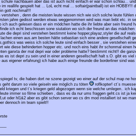
re schule nachbauen aber das ist auch nicht einfach er war schon schlau... un
im reallife gespielt hat ... LoL echt mal ... softair(paintball) ist ein HOBBY!! 
in gott nochmal!!!
 verstehen , denn die meisten leute wissen nich wie sich solche leute fühlen 
ersten jahre gedisst werden etwas weggenommen wird was man liebt etc. in s
 ich auch gelesen dass er ein mödchen hatte die ihr liebte aber sein freund h
finde ich echt beschissen sone siutation wo sich der freund an das mädchen
eute die depri sind verstehen bestimmt keine hopper,playaz,styler die auf real
e lachen einen aus.am besten hätte sebastian sich eine andere gesellschaft g
,gothics was weiss ich solche leute sind einfach besser , sie verstehen eine
iert wie diese behinderten hopper etc. und noch eins habt ihr schonmal einen 
ten ganxta der mal depri war oder probleme hatte? bestimmt nicht!! die ganz
s es ist depri zu sein und in einer anderen gesellschaft halt s.O. gibt es viel
 aus eigener erfahrung) ich habe auch einige freunde die borderliner sind was
piegel tv, die haben dort ne szene gezeigt wo einer auf der schul map ne host
s geht darum so viele geiseln wie möglich zu töten
roflkopter! ct´s muesse
geld kriegen und t´s kriegen geld abgezogen wenn sie welche umlegen.. ich kap
leute immer so filme schieben , dass es da nur ums fraggen geht.cs ist ja ke
,ut oder hl1&2 aber es gibt schon server wo cs dm mod installiert ist wo ma
er dennoch im team spielt!!
erste
___