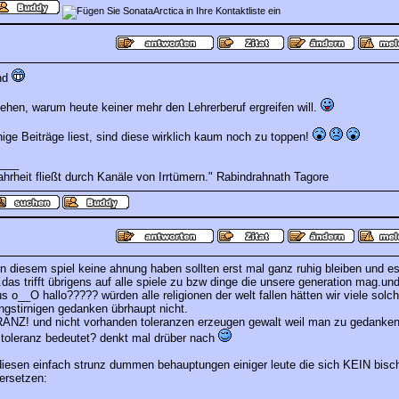
nd
tehen, warum heute keiner mehr den Lehrerberuf ergreifen will.
ige Beiträge liest, sind diese wirklich kaum noch zu toppen!
___
hrheit fließt durch Kanäle von Irrtümern." Rabindrahnath Tagore
von diesem spiel keine ahnung haben sollten erst mal ganz ruhig bleiben und es
 .das trifft übrigens auf alle spiele zu bzw dinge die unsere generation mag.u
sus o__O hallo????? würden alle religionen der welt fallen hätten wir viele solch
ngstirnigen gedanken übrhaupt nicht.
RANZ! und nicht vorhanden toleranzen erzeugen gewalt weil man zu gedank
s toleranz bedeutet? denkt mal drüber nach
iesen einfach strunz dummen behauptungen einiger leute die sich KEIN bisc
ersetzen: