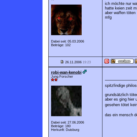
ich möchte nur wa
hatte keien zeit m
aber waffen töte
mfg
Dabei seit: 05.03.2006
Beiträge: 102
26.11.2006
19:23
robi-wan-kenobi
Jung Forscher
spitzfindige philo
grundsätzlich töt
aber es ging hier
gesehen tötet kei
das ein mensch de
Dabei seit: 27.06.2006
Beiträge: 180
Herkunft: Duisburg