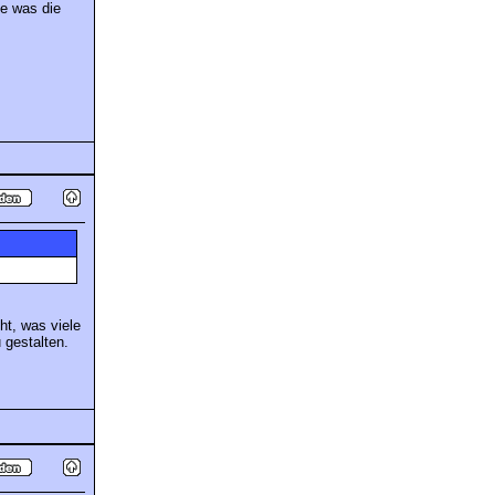
ie was die
ht, was viele
 gestalten.