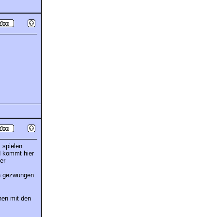
 spielen
nd kommt hier
er
en gezwungen
hen mit den