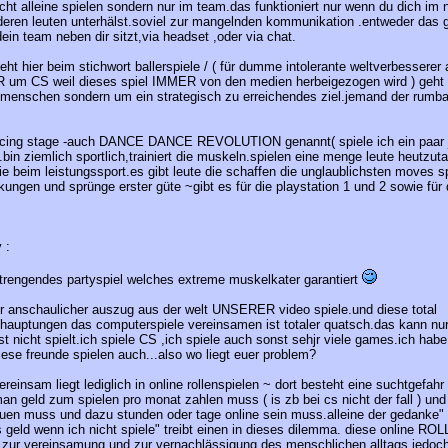
ht alleine spielen sondern nur im team.das funktioniert nur wenn du dich im 
nderen leuten unterhälst.soviel zur mangelnden kommunikation .entweder das 
ein team neben dir sitzt,via headset ,oder via chat.
eht hier beim stichwort ballerspiele / ( für dumme intolerante weltverbesserer
NUR um CS weil dieses spiel IMMER von den medien herbeigezogen wird ) geh
menschen sondern um ein strategisch zu erreichendes ziel.jemand der rumball
dancing stage -auch DANCE DANCE REVOLUTION genannt( spiele ich ein paar 
bin ziemlich sportlich,trainiert die muskeln.spielen eine menge leute heutzu
e beim leistungssport.es gibt leute die schaffen die unglaublichsten moves sp
ungen und sprünge erster güte ~gibt es für die playstation 1 und 2 sowie für 
 :
rengendes partyspiel welches extreme muskelkater garantiert
ner anschaulicher auszug aus der welt UNSERER video spiele.und diese total
ehauptungen das computerspiele vereinsamen ist totaler quatsch.das kann nu
t nicht spielt.ich spiele CS ,ich spiele auch sonst sehjr viele games.ich habe
iese freunde spielen auch...also wo liegt euer problem?
reinsam liegt lediglich in online rollenspielen ~ dort besteht eine suchtgefah
n geld zum spielen pro monat zahlen muss ( is zb bei cs nicht der fall ) und
uen muss und dazu stunden oder tage online sein muss.alleine der gedanke" e
geld wenn ich nicht spiele" treibt einen in dieses dilemma. diese online ROL
h zur vereinsamung und zur vernachlässigung des menschlichen alltags.jedo