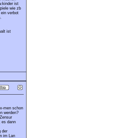
kinder ist
piele wie zb
 ein verbot
.
lt ist
n x-men schon
ten werden?
 Zensur
t es dann
 der
en im Lan