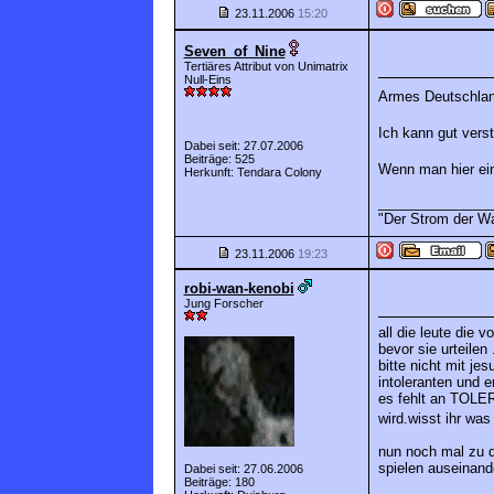
23.11.2006
15:20
Seven_of_Nine
Tertiäres Attribut von Unimatrix
Null-Eins
Armes Deutschla
Ich kann gut vers
Dabei seit: 27.07.2006
Beiträge: 525
Wenn man hier ein
Herkunft: Tendara Colony
_______________
"Der Strom der Wa
23.11.2006
19:23
robi-wan-kenobi
Jung Forscher
all die leute die 
bevor sie urteilen
bitte nicht mit je
intoleranten und e
es fehlt an TOLE
wird.wisst ihr wa
nun noch mal zu d
spielen auseinand
Dabei seit: 27.06.2006
Beiträge: 180