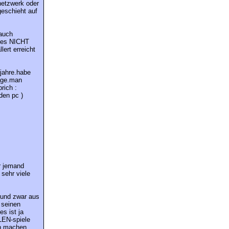
netzwerk oder
geschieht auf
 auch
t es NICHT
ert erreicht
jahre.habe
tage.man
rich :
den pc )
r jemand
 sehr viele
r und zwar aus
 seinen
s ist ja
LEN-spiele
ch machen