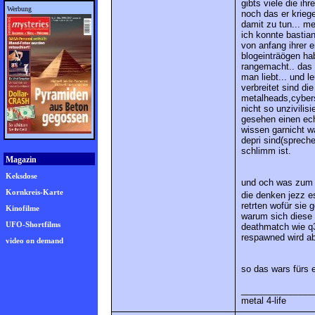
gibts viele die ih
Werbung
noch das er kriege 
damit zu tun... me
ich konnte bastian
von anfang ihrer 
blogeinträögen hab
rangemacht.. das 
man liebt... und l
verbreitet sind di
metalheads,cybers
nicht so unzivilis
gesehen einen ech
wissen garnicht wa
depri sind(spreche
schlimm ist.
Magazin
Keksdose
und och was zum s
Kornkreis-Karte
die denken jezz e
retrten wofür sie 
Kinofilme
warum sich diese 
UFO-Shortfilms
deathmatch wie q3
respawned wird ab
video on demand
so das wars fürs 
_______________
metal 4-life