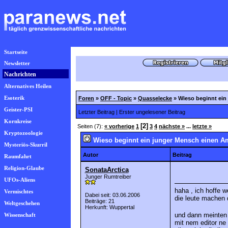
Startseite
Newsletter
Nachrichten
Alternatives Heilen
Esoterik
Foren
»
OFF - Topic
»
Quasselecke
»
Wieso beginnt ein
Geister-PSI
Letzter Beitrag
|
Erster ungelesener Beitrag
Kornkreise
[2]
Seiten (7):
« vorherige
1
3
4
nächste »
...
letzte »
Kryptozoologie
Wieso beginnt ein junger Mensch einen A
Mysteriös-Skurril
Autor
Beitrag
Raumfahrt
Religion-Glaube
SonataArctica
Junger Rumtreiber
UFOs-Aliens
haha , ich hoffe 
Vermischtes
Dabei seit: 03.06.2006
die leute machen d
Beiträge: 21
Weltgeschehen
Herkunft: Wuppertal
und dann meinten 
Wissenschaft
mit nem editor ne