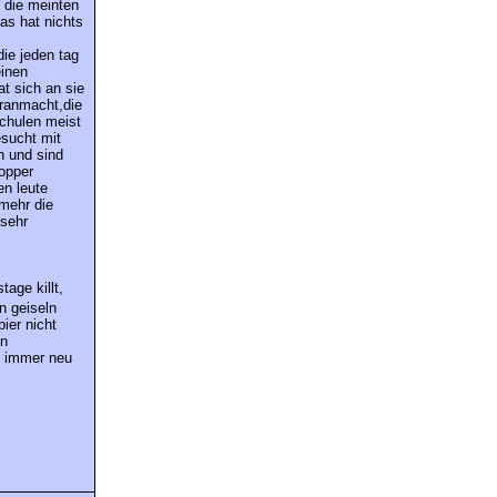
d die meinten
das hat nichts
die jeden tag
einen
at sich an sie
 ranmacht,die
schulen meist
esucht mit
n und sind
hopper
en leute
 mehr die
 sehr
age killt,
n geiseln
ier nicht
in
n immer neu