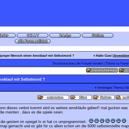
 junger Mensch einen Amoklauf mit Selbstmord ?
» Hallo Gast [
Anmelde
Druckvorschau
|
An Freund senden
|
Thema zu Favori
moklauf mit Selbstmord ?
«
Vorheriges Thema
|
Nä
wenn dieses verbot kommt wird es weitere amokläufe geben!! mal gucken was
ie meinten , dass es die spiele seien.
die gestern im spiegel tv er hat cs umprogrammiert..
:
 map gemacht und es gibt für cs allein schon um die 6000 selbsterstellte map