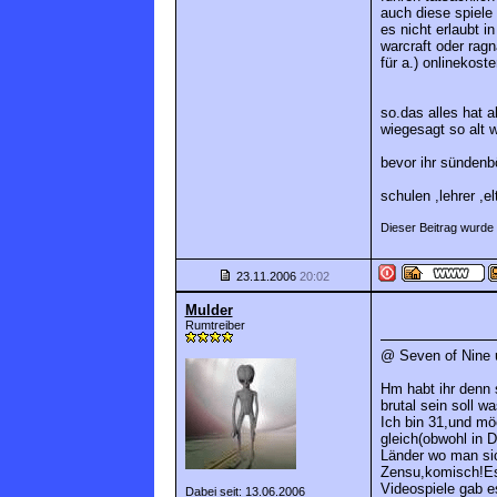
auch diese spiele
es nicht erlaubt i
warcraft oder ragn
für a.) onlinekost
so.das alles hat 
wiegesagt so alt 
bevor ihr sündenbö
schulen ,lehrer ,
Dieser Beitrag wurde 
23.11.2006
20:02
Mulder
Rumtreiber
@ Seven of Nine 
Hm habt ihr denn 
brutal sein soll w
Ich bin 31,und mö
gleich(obwohl in 
Länder wo man sic
Zensu,komisch!Es 
Videospiele gab e
Dabei seit: 13.06.2006