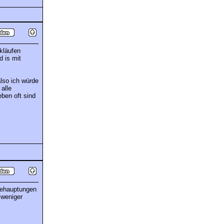
kläufen
d is mit
lso ich würde
alle
eben oft sind
behauptungen
 weniger