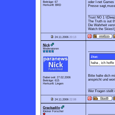
oder I-net Games 
Beiträge: 67
Herkunft: BRD
Presse sagt,muss j
_______________
Trust NO 1 !(Deep
The Truth is out t
Die Wahrheit vers
Watch the Skies!(
24.11.2006
20:13
Nick
Moderatoren
Zitat:
haha , ich hoff
Bitte halte dich 
Dabei seit: 27.02.2006
anspricht und worü
Beiträge: 615
Herkunft: Lingen
_______________
Wer Fragen stellt
24.11.2006
22:08
Grackadilo
Kleiner Forscher