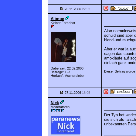
26.11.2006
22:53
Alimoe
Kleiner Forscher
Also normalerweis
schuld sind aber 
blend-und rauchgr
Aber er war ja au
sagen das counter
amokläufe auf soge
einfach ganz and
Dabei seit: 22.02.2006
Dieser Beitrag wurde 
Beiträge: 123
Herkunft: Aschersleben
27.11.2006
18:05
Nick
Moderatoren
Der Typ hat weder
die sich als fals
unbekannten Perso
_______________