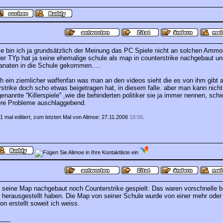
e bin ich ja grundsätzlich der Meinung das PC Spiele nicht an solchen Ammo
der TYp hat ja seine ehemalige schule als map in counterstrike nachgebaut un
anaten in die Schule gekommen.....
ch ein ziemlicher waffenfan was man an den videos sieht die es von ihm gibt a
strike doch scho etwas beigetragen hat, in diesem falle. aber man kann nicht 
nannte ''Killerspiele'' ,wie die behinderten politiker sie ja immer nennen, schi
ere Probleme auschlaggebend.
1 mal editiert, zum letzten Mal von Alimoe: 27.11.2006
18:06
.
 seine Map nachgebaut noch Counterstrike gespielt. Das waren vorschnelle 
ch herausgestellt haben. Die Map von seiner Schule wurde von einer mehr oder
n erstellt soweit ich weiss.
___