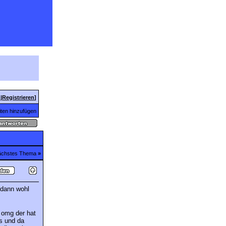
n
|
Registrieren
]
ten hinzufügen
chstes Thema
»
 dann wohl
 omg der hat
s und da