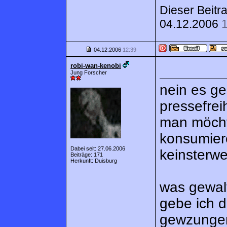
Dieser Beitr
04.12.2006
04.12.2006
12:39
robi-wan-kenobi
Jung Forscher
nein es ge
pressefrei
man möchte
konsumiere
Dabei seit: 27.06.2006
keinsterwe
Beiträge: 171
Herkunft: Duisburg
was gewal
gebe ich d
gewzungen