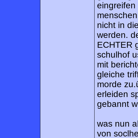
eingreifen
menschen 
nicht in d
werden. d
ECHTER ge
schulhof u
mit berich
gleiche tri
morde zu.
erleiden sp
gebannt wi
was nun ab
von soclhe