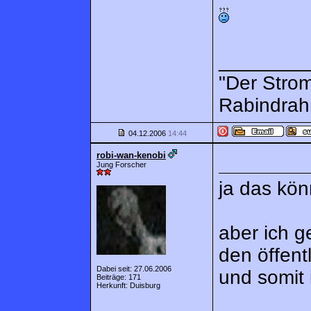
________
"Der Strom
Rabindrah
04.12.2006
14:44
robi-wan-kenobi
Jung Forscher
ja das kö
aber ich g
den öffent
Dabei seit: 27.06.2006
und somit i
Beiträge: 171
Herkunft: Duisburg