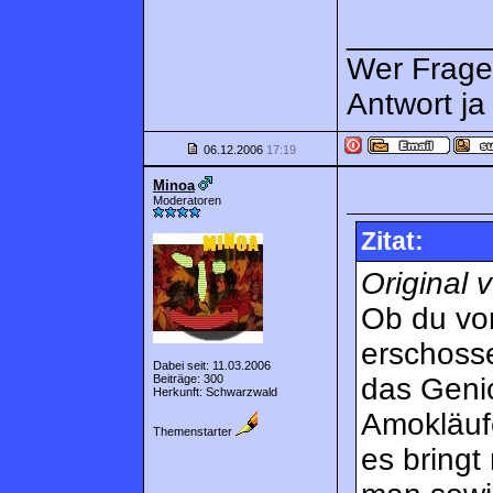
________
Wer Fragen
Antwort ja
06.12.2006
17:19
Minoa
Moderatoren
Zitat:
Original 
Ob du vo
erschosse
Dabei seit: 11.03.2006
Beiträge: 300
das Genic
Herkunft: Schwarzwald
Amokläufe
Themenstarter
es bringt