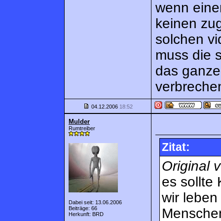
wenn einer
keinen zug
solchen vi
muss die s
das ganze 
verbrechen
04.12.2006
18:52
Mulder
Rumtreiber
Zitat:
Original 
es sollte
wir leben
Dabei seit: 13.06.2006
Beiträge: 66
Menschen 
Herkunft: BRD