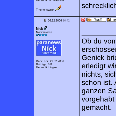
Herkunft: Schwarzwald
schrecklic
Themenstarter
06.12.2006
16:42
Nick
Moderatoren
Ob du vom
erschossen
Genick bri
Dabei seit: 27.02.2006
erledigt wi
Beiträge: 611
Herkunft: Lingen
nichts, si
schon ist
ganzen Sac
vorgehabt 
gemacht.