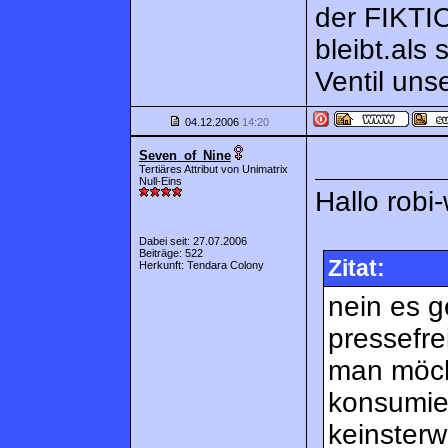
der FIKTI
bleibt.als 
Ventil uns
04.12.2006
14:20
Seven_of_Nine
Tertiäres Attribut von Unimatrix
Null-Eins
Hallo rob
Dabei seit: 27.07.2006
Beiträge: 522
Zitat:
Herkunft: Tendara Colony
nein es g
pressefre
man möcht
konsumier
keinsterw