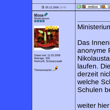
05.12.2006
18:40
Minoa
Moderatoren
Ministeri
Das Innenm
anonyme P
Dabei seit: 11.03.2006
Nikolaust
Beiträge: 300
Herkunft: Schwarzwald
laufen. Di
Themenstarter
derzeit ni
welche Sch
Schulen 
weiter hier