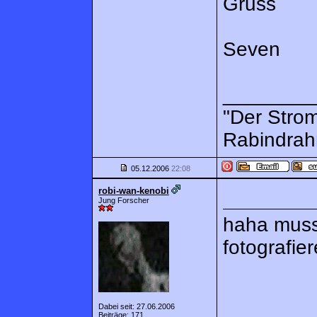
Gruss
Seven
________
"Der Strom
Rabindrah
05.12.2006
22:08
robi-wan-kenobi
Jung Forscher
haha muss
fotografie
Dabei seit: 27.06.2006
Beiträge: 171