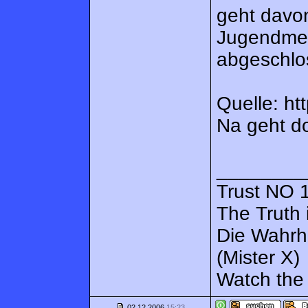
geht davon
Jugendme
abgeschlos
Quelle: h
Na geht do
________
Trust NO 1
The Truth 
Die Wahrh
(Mister X)
Watch the 
02.12.2006
15:23