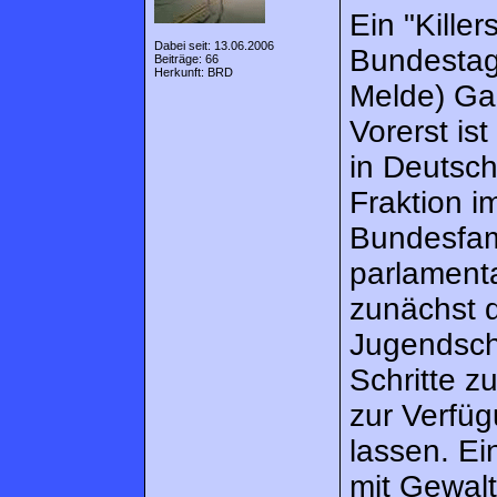
Ein "Kille
Dabei seit: 13.06.2006
Bundestag 
Beiträge: 66
Herkunft: BRD
Melde) Gal
Vorerst is
in Deutsch
Fraktion 
Bundesfami
parlamenta
zunächst d
Jugendsch
Schritte z
zur Verfü
lassen. Ei
mit Gewalt