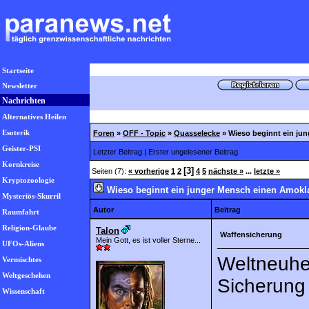
Startseite
Newsletter
Nachrichten
Alternatives Heilen
Esoterik
Foren
»
OFF - Topic
»
Quasselecke
»
Wieso beginnt ein ju
Geister-PSI
Letzter Beitrag
|
Erster ungelesener Beitrag
Kornkreise
[3]
Seiten (7):
« vorherige
1
2
4
5
nächste »
...
letzte »
Kryptozoologie
Wieso beginnt ein junger Mensch einen Amokl
Mysteriös-Skurril
Autor
Beitrag
Raumfahrt
Religion-Glaube
Talon
Waffensicherung
Mein Gott, es ist voller Sterne...
UFOs-Aliens
Weltneuhei
Vermischtes
Weltgeschehen
Sicherung
Wissenschaft