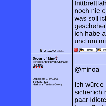
trittbrettf
noch nie e
was soll i
geschehe
ich habe 
und um mi
05.12.2006
21:51
Seven_of_Nine
Tertiäres Attribut von Unimatrix
Null-Eins
@minoa
Dabei seit: 27.07.2006
Beiträge: 522
Ich würde 
Herkunft: Tendara Colony
sicherlich
paar Idiot