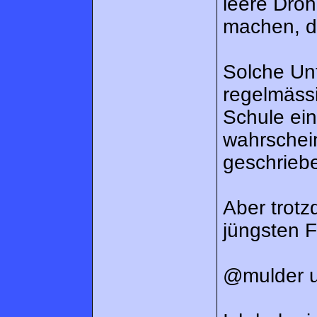
leere Dro
machen, da
Solche Unt
regelmässi
Schule ei
wahrschei
geschriebe
Aber trotz
jüngsten F
@mulder u