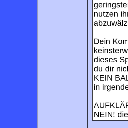
geringst
nutzen i
abzuwälz
Dein Kom
keinsterw
dieses Sp
du dir ni
KEIN BA
in irgend
AUFKLÄR
NEIN! die