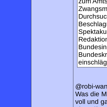
zum Amtsd
Zwangsma
Durchsuc
Beschlag
Spektakul
Redaktio
Bundesinn
Bundeskr
einschläg
@robi-wa
Was die Me
voll und g