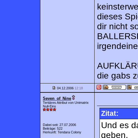
keinsterwe
dieses Spi
dir nicht 
BALLERSP
irgendein
AUFKLÄRU
die gabs z
04.12.2006
12:18
Seven_of_Nine
Tertiäres Attribut von Unimatrix
Null-Eins
Zitat:
Und es d
Dabei seit: 27.07.2006
Beiträge: 522
Herkunft: Tendara Colony
geben.