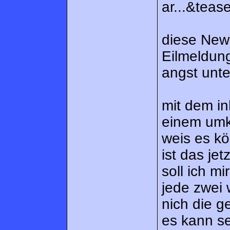
ar...&teas
diese News
Eilmeldung
angst unte
mit dem inh
einem umkr
weis es kö
ist das je
soll ich m
jede zwei
nich die g
es kann se