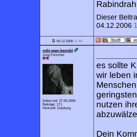
Rabindrah
Dieser Beitr
04.12.2006
04.12.2006
11:44
robi-wan-kenobi
Jung Forscher
es sollte 
wir leben 
Menschen ü
geringste
Dabei seit: 27.06.2006
nutzen ih
Beiträge: 171
Herkunft: Duisburg
abzuwälze
Dein Komm