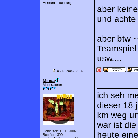
Herkunft: Duisburg
aber keine
und achte 
aber btw ~
Teamspiel.
usw....
05.12.2006
23:16
Minoa
Moderatoren
ich seh me
dieser 18 
km weg und
war ist di
Dabei seit: 11.03.2006
heute eine
Beiträge: 300