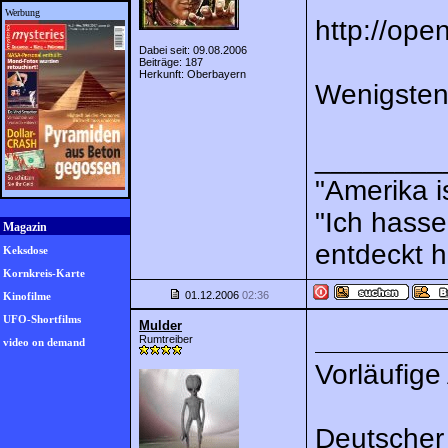
Werbung
http://ope
Dabei seit: 09.08.2006
Beiträge: 187
Herkunft: Oberbayern
Wenigsten
________
"Amerika i
"Ich hasse
Magazin
entdeckt 
Keksdose
Kornkreis-Karte
01.12.2006
02:36
Kinofilme
UFO-Shortfilms
Mulder
Rumtreiber
video on demand
Vorläufige
Deutscher