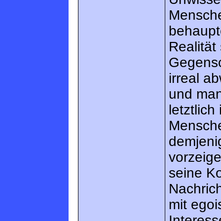
Mensche
behaupte
Realität
Gegensch
irreal 
und man 
letztlic
Menschen
demjeni
vorzeige
seine K
Nachric
mit egoi
Interess