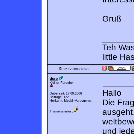
Gruß
______
Teh Wass
little Ha
22.12.2006
16:46
dere
Kleiner Forscher
Hallo
Dabei seit: 17.09.2006
Beiträge: 122
Die Frag
Herkunft: Meckl.-Vorpommern
ausgeht,
Themenstarter
weltbew
und jede