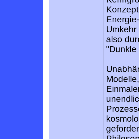
Konzept
Energie-
Umkehr 
also dur
"Dunkle 
Unabhän
Modelle,
Einmaler
unendlic
Prozesse
kosmolo
geforder
Philosop