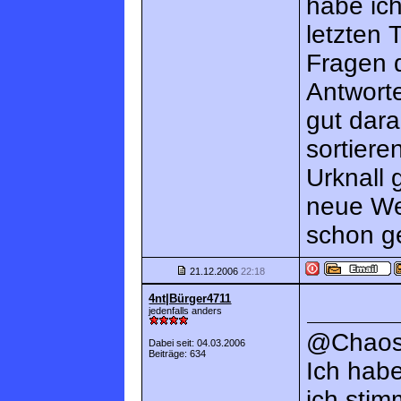
habe ic
letzten 
Fragen d
Antwort
gut dar
sortiere
Urknall 
neue We
schon ge
21.12.2006
22:18
4nt|Bürger4711
jedenfalls anders
@Chao
Dabei seit: 04.03.2006
Beiträge: 634
Ich hab
ich sti