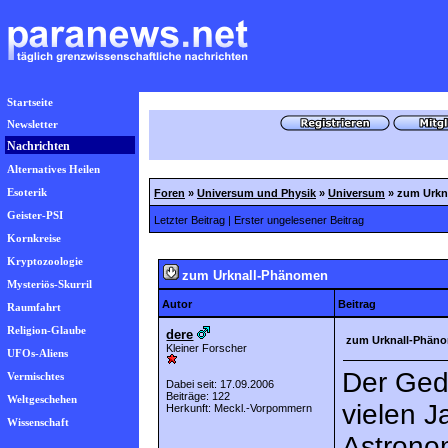
Startseite
Newsletter
Nachrichten
Alternatives Heilen
Esoterik
Foren
»
Universum und Physik
»
Universum
»
zum Urkn
Geister-PSI
Letzter Beitrag
|
Erster ungelesener Beitrag
Kornkreise
Kryptozoologie
zum Urknall-Phänomen
Mysteriös-Skurril
Autor
Beitrag
Raumfahrt
Religion-Glaube
dere
zum Urknall-Phän
Kleiner Forscher
UFOs-Aliens
Der Geda
Vermischtes
Dabei seit: 17.09.2006
Beiträge: 122
Weltgeschehen
vielen J
Herkunft: Meckl.-Vorpommern
Wissenschaft
Astrono