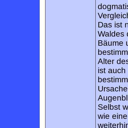
dogmatis
Vergleic
Das ist 
Waldes 
Bäume u
bestimm
Alter de
ist auch
bestimm
Ursache 
Augenbli
Selbst 
wie eine
weiterh