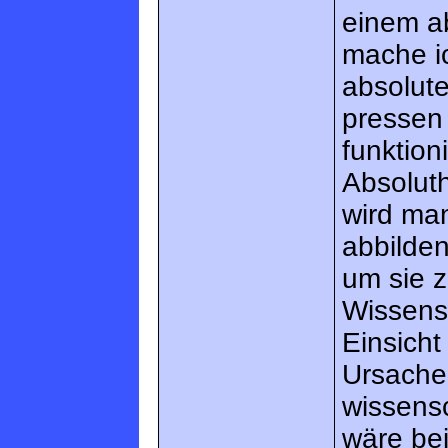
einem a
mache i
absolute
pressen 
funktion
Absoluth
wird man
abbilde
um sie z
Wissensc
Einsich
Ursache 
wissens
wäre bei