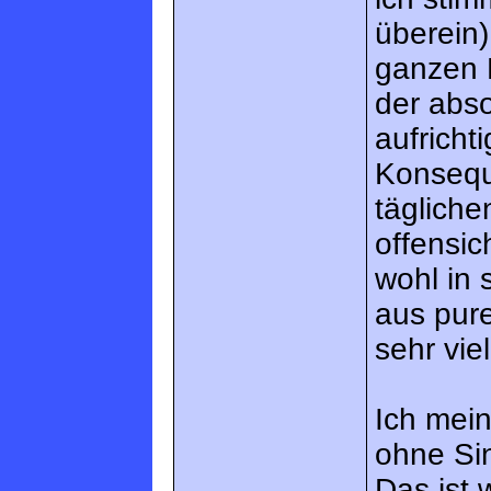
überein
ganzen 
der abso
aufricht
Konsequ
täglich
offensic
wohl in 
aus pur
sehr vi
Ich mein
ohne Si
Das ist 