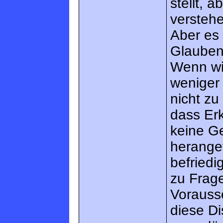
stellt, a
versteh
Aber es
Glaubens
Wenn wir
weniger 
nicht zu
dass Er
keine G
herange
befriedi
zu Frage
Vorauss
diese D