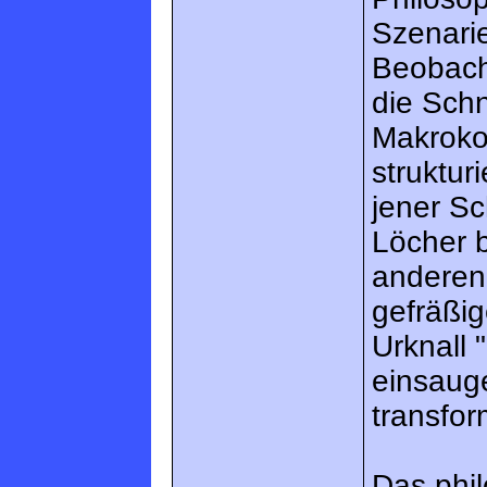
Szenarie
Beobach
die Sch
Makroko
struktur
jener Sc
Löcher b
anderen
gefräßig
Urknall
einsauge
transfor
Das phi