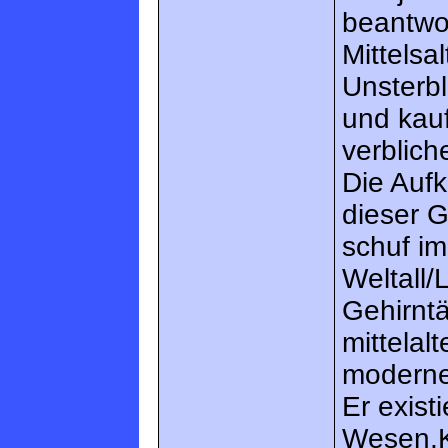
beantwo
Mittelsa
Unsterbl
und kauf
verblich
Die Aufk
dieser G
schuf im
Weltall
Gehirntä
mittelal
moderne
Er exist
Wesen,K