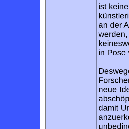
ist kein
künstle
an der 
werden, 
keinesw
in Pose w
Deswege
Forsche
neue Id
abschöp
damit U
anzuerke
unbedin