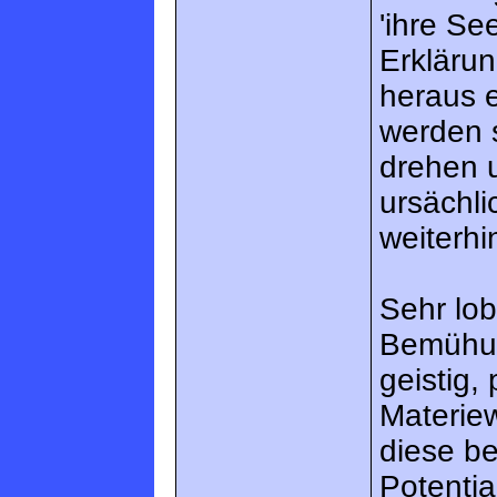
'ihre Se
Erklärun
heraus e
werden s
drehen 
ursächli
weiterh
Sehr lob
Bemühun
geistig,
Materie
diese b
Potentia