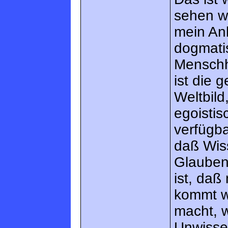
sehen wü
mein Anl
dogmati
Menschhe
ist die
Weltbild
egoisti
verfügba
daß Wis
Glauben
ist, daß
kommt w
macht, 
Unwisse