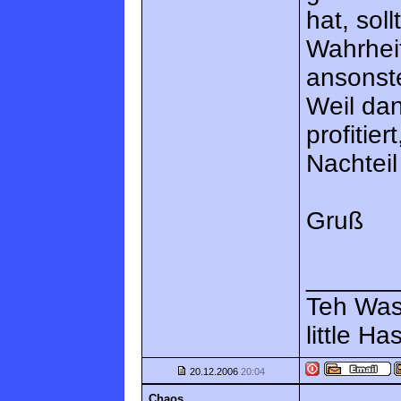
hat, soll
Wahrhei
ansonst
Weil dan
profitie
Nachteil
Gruß
______
Teh Wass
little Ha
20.12.2006
20:04
Chaos