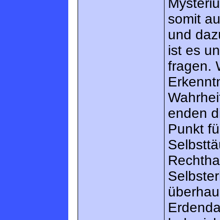
Mysteriu
somit au
und daz
ist es u
fragen.
Erkennt
Wahrheit
enden d
Punkt fü
Selbsttä
Rechthab
Selbster
überhau
Erdendas