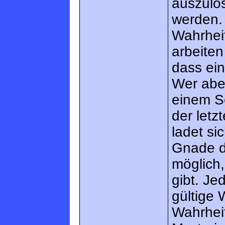
auszulö
werden. 
Wahrhei
arbeiten
dass ei
Wer aber
einem Sc
der letz
ladet si
Gnade de
möglich,
gibt. Je
gültige 
Wahrheit