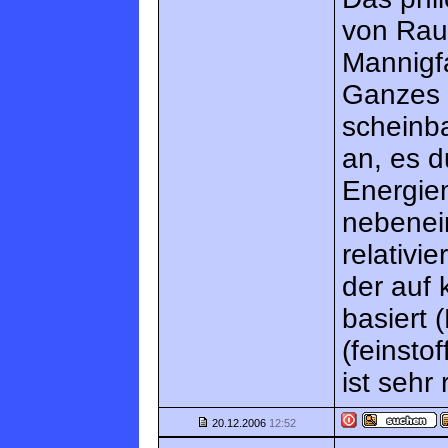
von Rau
Mannigfa
Ganzes 
scheinb
an, es 
Energiem
nebenein
relativi
der auf
basiert 
(feinsto
ist sehr
20.12.2006
12:52