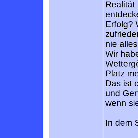
Realität
entdeck
Erfolg? 
zufriede
nie alle
Wir hab
Wettergö
Platz me
Das ist 
und Gen
wenn si
In dem 