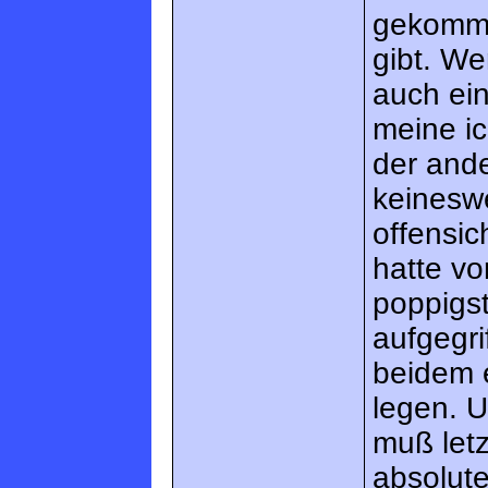
gekomme
gibt. W
auch ei
meine ic
der and
keineswe
offensic
hatte vo
poppigs
aufgegri
beidem 
legen. 
muß letz
absolute