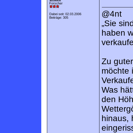
Forscher
@4nt
Dabei seit: 02.03.2006
Beiträge: 305
„Sie sin
haben wo
verkaufe
Zu guter
möchte i
Verkauf
Was hät
den Höhl
Wettergö
hinaus,
eingeris