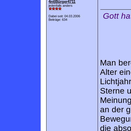
4nt|Bürger4711
jedenfalls anders
Gott ha
Dabei seit: 04.03.2006
Beiträge: 634
Man ber
Alter ei
Lichtjah
Sterne u
Meinung
an der 
Bewegun
die abso