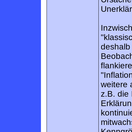
Unerklär
Inzwisch
"klassis
deshalb
Beobach
flankier
"Inflati
weitere 
z.B. die
Erkläru
kontinu
mitwach
Kenngrö