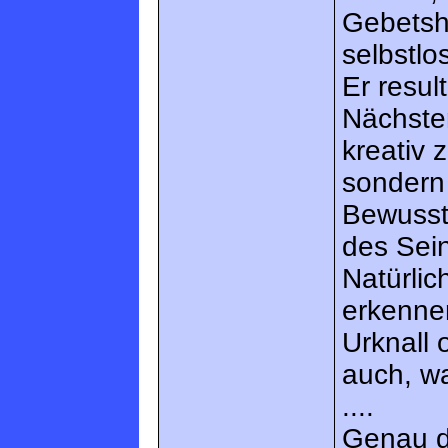
Gebetshä
selbstlo
Er resu
Nächsten
kreativ 
sondern 
Bewussts
des Sein
Natürli
erkennen
Urknall 
auch, w
....
Genau da