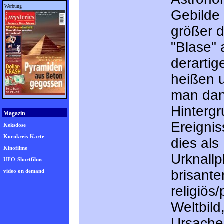
Werbung
Gebilde 
größer d
"Blase" 
derarti
heißen u
man dan
Hintergr
Magazin
Ereignis
Keksdose
Kornkreis-Karte
dies als
Kinofilme
Urknall
UFO-Shortfilms
brisante
video on demand
religiös
Weltbild
Ursache 