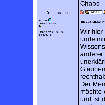
Chaos
21.12.2006
17:43
altma
RE: zum Urknall-
Neuankömmling
Wir hier
Dabei seit: 08.10.2006
Beiträge: 1
undefin
Wissensc
anderen
unerklär
Glaubens
rechthab
Der Men
möchte d
und ist 