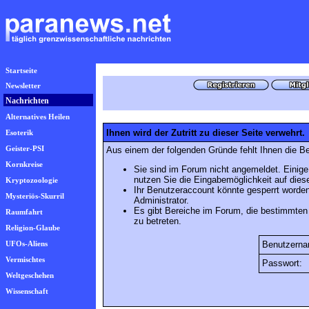
Startseite
Newsletter
Nachrichten
Alternatives Heilen
Ihnen wird der Zutritt zu dieser Seite verwehrt.
Esoterik
Geister-PSI
Aus einem der folgenden Gründe fehlt Ihnen die Be
Kornkreise
Sie sind im Forum nicht angemeldet. Einige
nutzen Sie die Eingabemöglichkeit auf die
Kryptozoologie
Ihr Benutzeraccount könnte gesperrt worden
Mysteriös-Skurril
Administrator.
Es gibt Bereiche im Forum, die bestimmten
Raumfahrt
zu betreten.
Religion-Glaube
UFOs-Aliens
Benutzerna
Vermischtes
Passwort:
Weltgeschehen
Wissenschaft