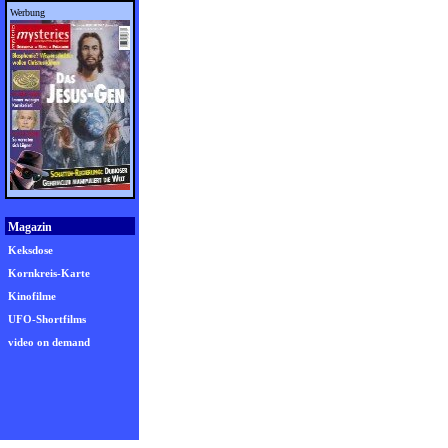
Werbung
Magazin
Keksdose
Kornkreis-Karte
Kinofilme
UFO-Shortfilms
video on demand