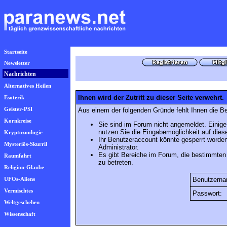
Startseite
Newsletter
Nachrichten
Alternatives Heilen
Ihnen wird der Zutritt zu dieser Seite verwehrt.
Esoterik
Geister-PSI
Aus einem der folgenden Gründe fehlt Ihnen die Be
Kornkreise
Sie sind im Forum nicht angemeldet. Einige
nutzen Sie die Eingabemöglichkeit auf die
Kryptozoologie
Ihr Benutzeraccount könnte gesperrt worden
Mysteriös-Skurril
Administrator.
Es gibt Bereiche im Forum, die bestimmten
Raumfahrt
zu betreten.
Religion-Glaube
UFOs-Aliens
Benutzerna
Vermischtes
Passwort:
Weltgeschehen
Wissenschaft