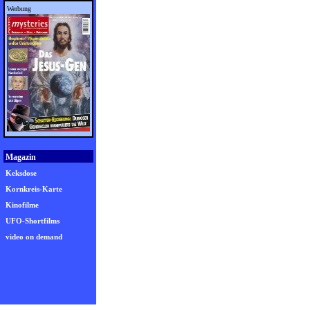
Werbung
Magazin
Keksdose
Kornkreis-Karte
Kinofilme
UFO-Shortfilms
video on demand