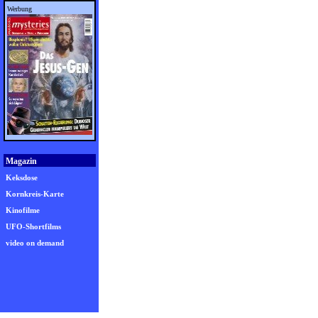
Werbung
Magazin
Keksdose
Kornkreis-Karte
Kinofilme
UFO-Shortfilms
video on demand