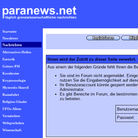
Startseite
Newsletter
Nachrichten
Alternatives Heilen
Ihnen wird der Zutritt zu dieser Seite verwehrt.
Esoterik
Geister-PSI
Aus einem der folgenden Gründe fehlt Ihnen die Be
Kornkreise
Sie sind im Forum nicht angemeldet. Einige
nutzen Sie die Eingabemöglichkeit auf die
Kryptozoologie
Ihr Benutzeraccount könnte gesperrt worden
Mysteriös-Skurril
Administrator.
Es gibt Bereiche im Forum, die bestimmten
Raumfahrt
zu betreten.
Religion-Glaube
UFOs-Aliens
Benutzerna
Vermischtes
Passwort:
Weltgeschehen
Wissenschaft