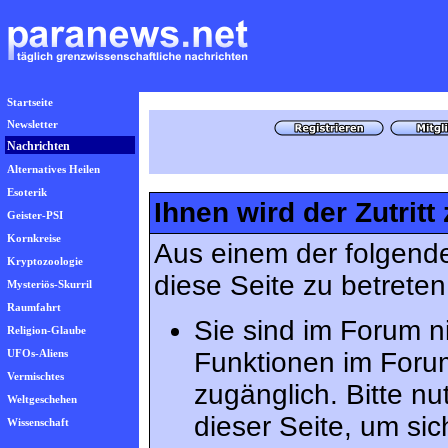
Startseite
Newsletter
Nachrichten
Alternatives Heilen
Esoterik
Ihnen wird der Zutritt
Geister-PSI
Kornkreise
Aus einem der folgende
Kryptozoologie
diese Seite zu betreten
Mysteriös-Skurril
Raumfahrt
Sie sind im Forum n
Religion-Glaube
UFOs-Aliens
Funktionen im Foru
Vermischtes
zugänglich. Bitte n
Weltgeschehen
dieser Seite, um s
Wissenschaft