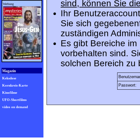
sind, können Sie die
Werbung
Ihr Benutzeraccount
Sie sich gegebenenf
zuständigen Adminis
Es gibt Bereiche im
vorbehalten sind. S
solchen Bereich zu 
Magazin
Benutzerna
Keksdose
Passwort:
Kornkreis-Karte
Kinofilme
UFO-Shortfilms
video on demand