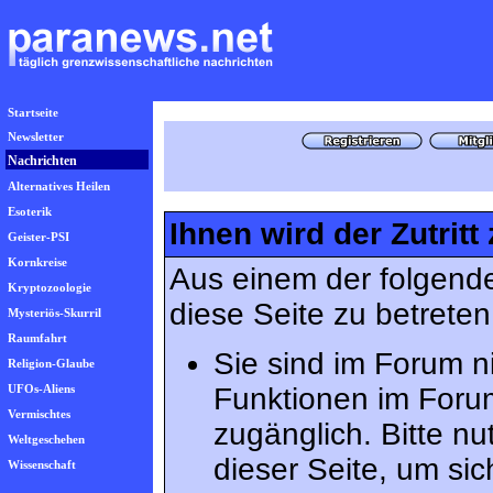
Startseite
Newsletter
Nachrichten
Alternatives Heilen
Esoterik
Ihnen wird der Zutritt
Geister-PSI
Kornkreise
Aus einem der folgende
Kryptozoologie
diese Seite zu betreten
Mysteriös-Skurril
Raumfahrt
Sie sind im Forum n
Religion-Glaube
UFOs-Aliens
Funktionen im Foru
Vermischtes
zugänglich. Bitte n
Weltgeschehen
dieser Seite, um s
Wissenschaft