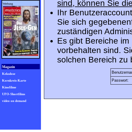
sind, können Sie die
Werbung
Ihr Benutzeraccount
Sie sich gegebenenf
zuständigen Adminis
Es gibt Bereiche im
vorbehalten sind. S
solchen Bereich zu 
Magazin
Benutzerna
Keksdose
Passwort:
Kornkreis-Karte
Kinofilme
UFO-Shortfilms
video on demand