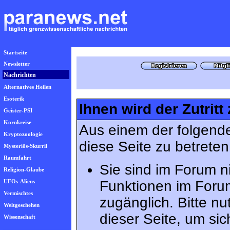
Startseite
Newsletter
Nachrichten
Alternatives Heilen
Esoterik
Ihnen wird der Zutritt
Geister-PSI
Kornkreise
Aus einem der folgende
Kryptozoologie
diese Seite zu betreten
Mysteriös-Skurril
Raumfahrt
Sie sind im Forum n
Religion-Glaube
UFOs-Aliens
Funktionen im Foru
Vermischtes
zugänglich. Bitte n
Weltgeschehen
dieser Seite, um s
Wissenschaft