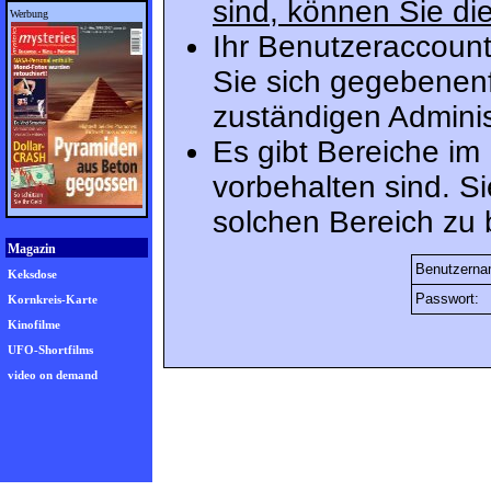
sind, können Sie die
Werbung
Ihr Benutzeraccount
Sie sich gegebenenf
zuständigen Adminis
Es gibt Bereiche im
vorbehalten sind. S
solchen Bereich zu 
Magazin
Benutzerna
Keksdose
Passwort:
Kornkreis-Karte
Kinofilme
UFO-Shortfilms
video on demand