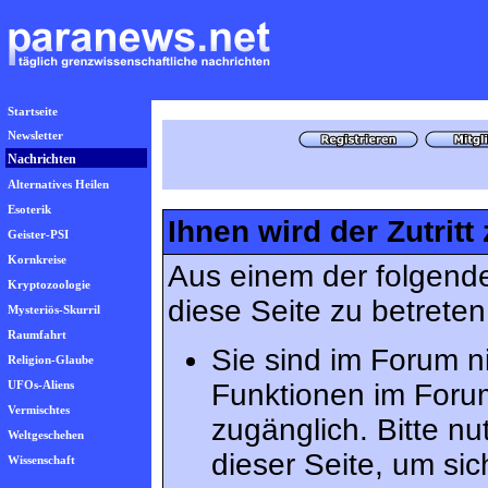
Startseite
Newsletter
Nachrichten
Alternatives Heilen
Esoterik
Ihnen wird der Zutritt
Geister-PSI
Kornkreise
Aus einem der folgende
Kryptozoologie
diese Seite zu betreten
Mysteriös-Skurril
Raumfahrt
Sie sind im Forum n
Religion-Glaube
UFOs-Aliens
Funktionen im Foru
Vermischtes
zugänglich. Bitte n
Weltgeschehen
dieser Seite, um s
Wissenschaft