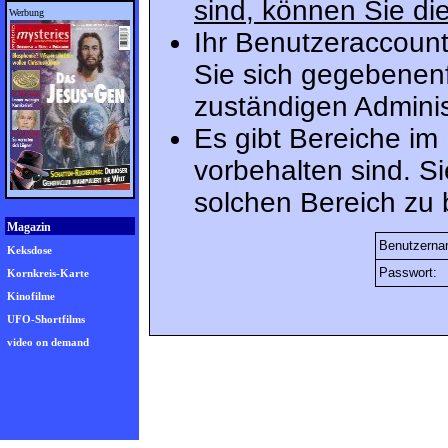
sind, können Sie die
Werbung
Ihr Benutzeraccount
Sie sich gegebenenf
zuständigen Adminis
Es gibt Bereiche im
vorbehalten sind. S
solchen Bereich zu 
Magazin
Benutzerna
Keksdose
Passwort:
Kornkreis-Karte
Kinofilme
UFO-Shortfilms
video on demand