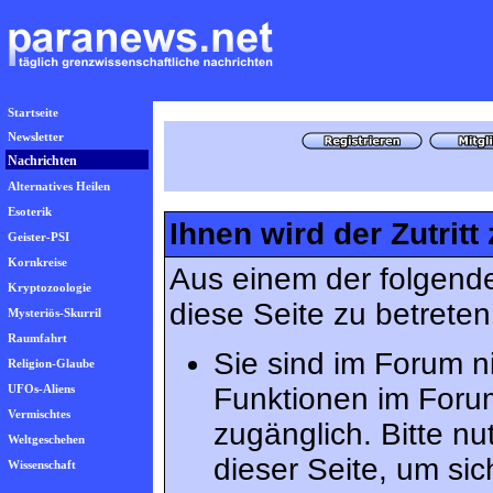
Startseite
Newsletter
Nachrichten
Alternatives Heilen
Esoterik
Ihnen wird der Zutritt
Geister-PSI
Kornkreise
Aus einem der folgende
Kryptozoologie
diese Seite zu betreten
Mysteriös-Skurril
Raumfahrt
Sie sind im Forum n
Religion-Glaube
UFOs-Aliens
Funktionen im Foru
Vermischtes
zugänglich. Bitte n
Weltgeschehen
dieser Seite, um s
Wissenschaft