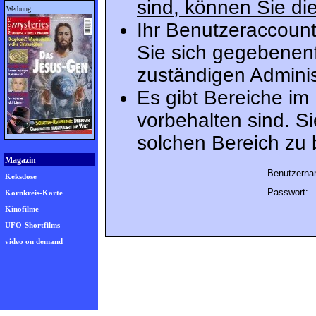
sind, können Sie die
Werbung
Ihr Benutzeraccount
Sie sich gegebenenf
zuständigen Adminis
Es gibt Bereiche im
vorbehalten sind. S
solchen Bereich zu 
Magazin
Benutzerna
Keksdose
Passwort:
Kornkreis-Karte
Kinofilme
UFO-Shortfilms
video on demand