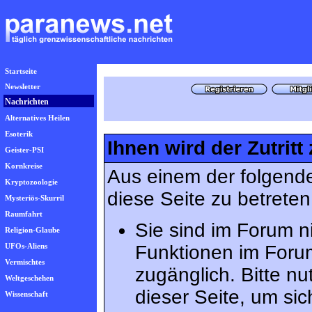
Startseite
Newsletter
Nachrichten
Alternatives Heilen
Esoterik
Ihnen wird der Zutritt
Geister-PSI
Kornkreise
Aus einem der folgende
Kryptozoologie
diese Seite zu betreten
Mysteriös-Skurril
Raumfahrt
Sie sind im Forum n
Religion-Glaube
UFOs-Aliens
Funktionen im Foru
Vermischtes
zugänglich. Bitte n
Weltgeschehen
dieser Seite, um s
Wissenschaft