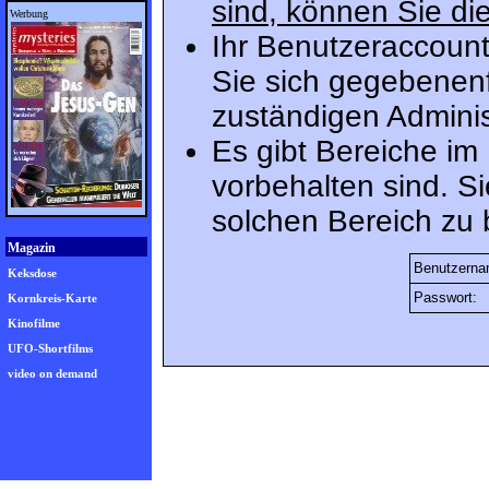
sind, können Sie die
Werbung
Ihr Benutzeraccount
Sie sich gegebenenf
zuständigen Adminis
Es gibt Bereiche im
vorbehalten sind. S
solchen Bereich zu 
Magazin
Benutzerna
Keksdose
Passwort:
Kornkreis-Karte
Kinofilme
UFO-Shortfilms
video on demand