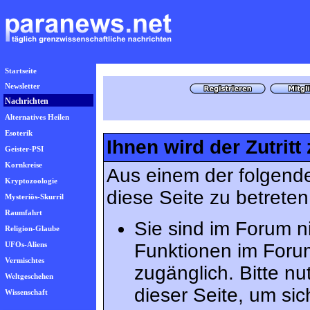
Startseite
Newsletter
Nachrichten
Alternatives Heilen
Esoterik
Ihnen wird der Zutritt
Geister-PSI
Kornkreise
Aus einem der folgende
Kryptozoologie
diese Seite zu betreten
Mysteriös-Skurril
Raumfahrt
Sie sind im Forum n
Religion-Glaube
UFOs-Aliens
Funktionen im Foru
Vermischtes
zugänglich. Bitte n
Weltgeschehen
dieser Seite, um s
Wissenschaft