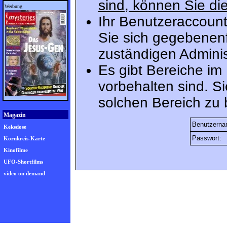
sind, können Sie die
Werbung
Ihr Benutzeraccount
Sie sich gegebenenf
zuständigen Adminis
Es gibt Bereiche im
vorbehalten sind. S
solchen Bereich zu 
Magazin
Benutzerna
Keksdose
Passwort:
Kornkreis-Karte
Kinofilme
UFO-Shortfilms
video on demand