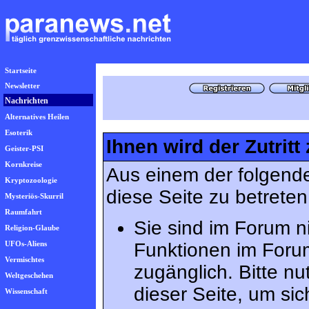
Startseite
Newsletter
Nachrichten
Alternatives Heilen
Esoterik
Ihnen wird der Zutritt
Geister-PSI
Kornkreise
Aus einem der folgende
Kryptozoologie
diese Seite zu betreten
Mysteriös-Skurril
Raumfahrt
Sie sind im Forum n
Religion-Glaube
UFOs-Aliens
Funktionen im Foru
Vermischtes
zugänglich. Bitte n
Weltgeschehen
dieser Seite, um s
Wissenschaft