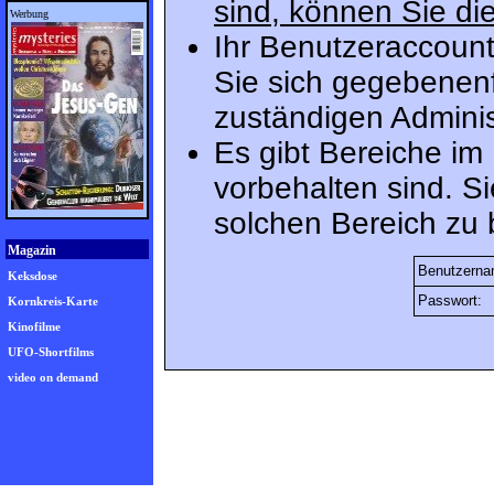
sind, können Sie die
Werbung
Ihr Benutzeraccount
Sie sich gegebenenf
zuständigen Adminis
Es gibt Bereiche im
vorbehalten sind. S
solchen Bereich zu 
Magazin
Benutzerna
Keksdose
Passwort:
Kornkreis-Karte
Kinofilme
UFO-Shortfilms
video on demand