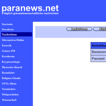
Startseite
Newsletter
Nachrichten
Alternatives Heilen
Anmeldu
Esoterik
Geister-PSI
Benutzer
Kornkreise
Passwort:
Kryptozoologie
Mysteriös-Skurril
Raumfahrt
Religion-Glaube
UFOs-Aliens
Vermischtes
Weltgeschehen
Wissenschaft