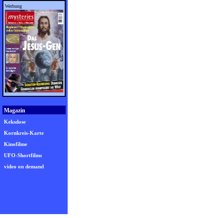
Werbung
Magazin
Keksdose
Kornkreis-Karte
Kinofilme
UFO-Shortfilms
video on demand