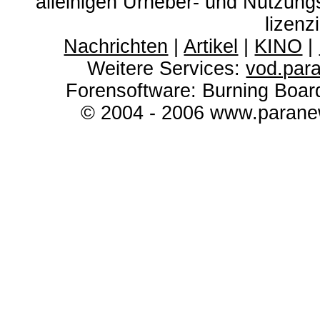
alleinigen Urheber- und Nutzun
lizenz
Nachrichten
|
Artikel
|
KINO
|
Weitere Services:
vod.par
Forensoftware: Burning Boar
© 2004 - 2006 www.paranew