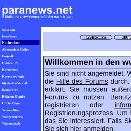
Startseite
Newsletter
Nachrichten
Alternatives Heilen
Esoterik
Willkommen in den w
Geister-PSI
Kornkreise
Sie sind nicht angemeldet. W
Kryptozoologie
die
Hilfe des Forums
durch.
Mysteriös-Skurril
erklärt. Sie müssen außerd
Raumfahrt
Forums zu nutzen. Benu
Religion-Glaube
registrieren oder
infor
UFOs-Aliens
Vermischtes
Registrierungsprozess. Um B
Weltgeschehen
das Sie interessiert. Falls 
Wissenschaft
Sie sich
hier
anmelden.