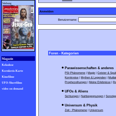
Werbung
Anmelden
Benutzername:
Foren - Kategorien
Magazin
Keksdose
Parawissenschaften & anderes
Kornkreis-Karte
PSI-Phänomene
|
Magie
|
Geister & Spu
Kinofilme
Kornkreise
|
Mythen & Legenden
|
Mutila
Prophezeihungen
|
Meine Erlebnisse
|
Re
UFO-Shortfilms
video on demand
UFOs & Aliens
Sichtungen
|
Nahbegegnungen
|
Sonstig
Universum & Physik
Zeit - Phänomene
|
Universum