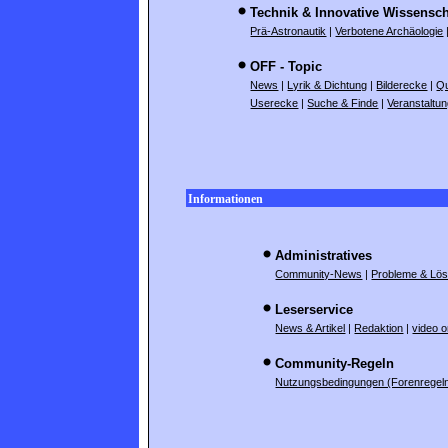
Technik & Innovative Wissensch
Prä-Astronautik
|
Verbotene Archäologie
OFF - Topic
News
|
Lyrik & Dichtung
|
Bilderecke
|
Q
Userecke
|
Suche & Finde
|
Veranstaltu
Informationen
Administratives
Community-News
|
Probleme & Lö
Leserservice
News & Artikel
|
Redaktion
|
video 
Community-Regeln
Nutzungsbedingungen (Forenregel