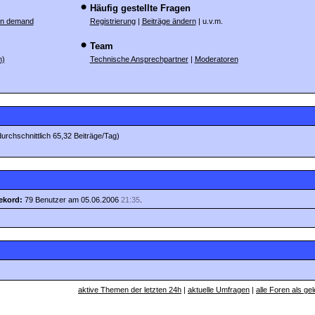
Häufig gestellte Fragen
on demand
Registrierung
|
Beiträge ändern
| u.v.m.
Team
n)
Technische Ansprechpartner
|
Moderatoren
durchschnittlich 65,32 Beiträge/Tag)
ekord:
79 Benutzer am 05.06.2006
21:35
.
aktive Themen der letzten 24h
|
aktuelle Umfragen
|
alle Foren als ge