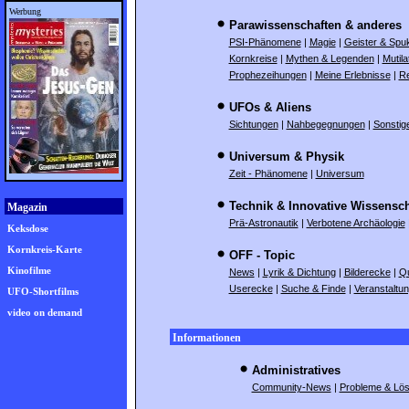
Werbung
Parawissenschaften & anderes
PSI-Phänomene
|
Magie
|
Geister & Spu
Kornkreise
|
Mythen & Legenden
|
Mutila
Prophezeihungen
|
Meine Erlebnisse
|
Re
UFOs & Aliens
Sichtungen
|
Nahbegegnungen
|
Sonstig
Universum & Physik
Zeit - Phänomene
|
Universum
Technik & Innovative Wissensch
Magazin
Prä-Astronautik
|
Verbotene Archäologie
Keksdose
Kornkreis-Karte
OFF - Topic
Kinofilme
News
|
Lyrik & Dichtung
|
Bilderecke
|
Q
Userecke
|
Suche & Finde
|
Veranstaltu
UFO-Shortfilms
video on demand
Informationen
Administratives
Community-News
|
Probleme & Lö