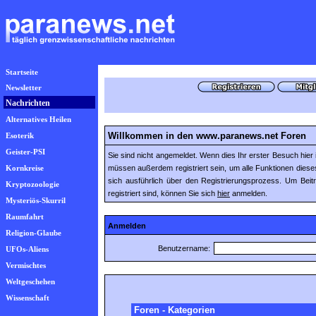
Startseite
Newsletter
Nachrichten
Alternatives Heilen
Willkommen in den www.paranews.net Foren
Esoterik
Geister-PSI
Sie sind nicht angemeldet. Wenn dies Ihr erster Besuch hier i
Kornkreise
müssen außerdem registriert sein, um alle Funktionen die
sich ausführlich über den Registrierungsprozess. Um Beit
Kryptozoologie
registriert sind, können Sie sich
hier
anmelden.
Mysteriös-Skurril
Raumfahrt
Anmelden
Religion-Glaube
Benutzername:
UFOs-Aliens
Vermischtes
Weltgeschehen
Wissenschaft
Foren - Kategorien