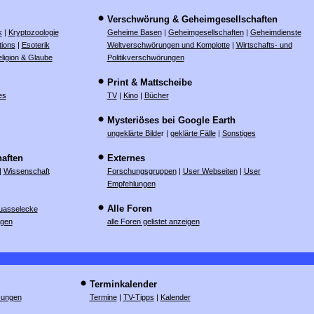
Verschwörung & Geheimgesellschaften
k
|
Kryptozoologie
Geheime Basen
|
Geheimgesellschaften
|
Geheimdienste
tions
|
Esoterik
Weltverschwörungen und Komplotte
|
Wirtschafts- und
ligion & Glaube
Politikverschwörungen
Print & Mattscheibe
es
TV
|
Kino
|
Bücher
Mysteriöses bei Google Earth
ungeklärte Bilde
r |
geklärte Fälle
|
Sonstiges
aften
Externes
|
Wissenschaft
Forschungsgruppen
|
User Webseiten
|
User
Empfehlungen
Alle Foren
uasselecke
ngen
alle Foren gelistet anzeigen
Terminkalender
sungen
Termine
|
TV-Tipps
|
Kalender