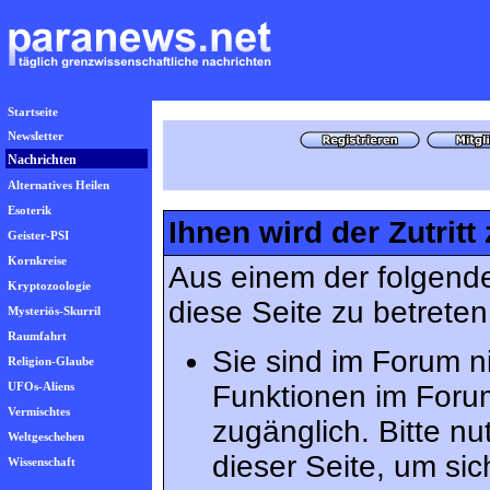
Startseite
Newsletter
Nachrichten
Alternatives Heilen
Esoterik
Ihnen wird der Zutritt
Geister-PSI
Kornkreise
Aus einem der folgende
Kryptozoologie
diese Seite zu betreten
Mysteriös-Skurril
Raumfahrt
Sie sind im Forum n
Religion-Glaube
UFOs-Aliens
Funktionen im Foru
Vermischtes
zugänglich. Bitte n
Weltgeschehen
dieser Seite, um s
Wissenschaft