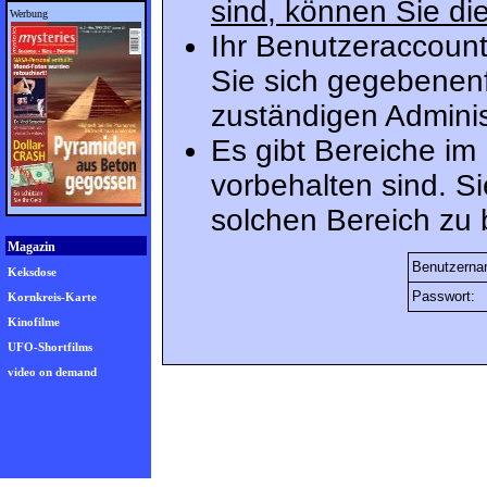
sind, können Sie die
Werbung
Ihr Benutzeraccount
Sie sich gegebenenf
zuständigen Adminis
Es gibt Bereiche im
vorbehalten sind. S
solchen Bereich zu 
Magazin
Benutzerna
Keksdose
Passwort:
Kornkreis-Karte
Kinofilme
UFO-Shortfilms
video on demand