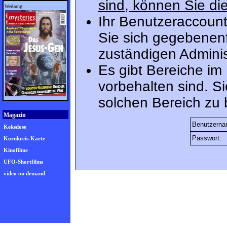
sind, können Sie die
Werbung
Ihr Benutzeraccount
Sie sich gegebenenf
zuständigen Adminis
Es gibt Bereiche im
vorbehalten sind. S
solchen Bereich zu 
Magazin
Benutzerna
Keksdose
Passwort:
Kornkreis-Karte
Kinofilme
UFO-Shortfilms
video on demand