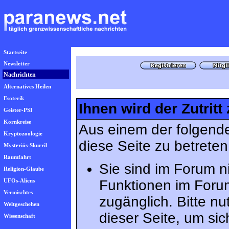
Startseite
Newsletter
Nachrichten
Alternatives Heilen
Esoterik
Ihnen wird der Zutritt
Geister-PSI
Kornkreise
Aus einem der folgende
Kryptozoologie
diese Seite zu betreten
Mysteriös-Skurril
Raumfahrt
Sie sind im Forum n
Religion-Glaube
UFOs-Aliens
Funktionen im Foru
Vermischtes
zugänglich. Bitte n
Weltgeschehen
dieser Seite, um s
Wissenschaft