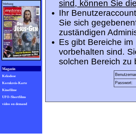
sind, können Sie die
Werbung
Ihr Benutzeraccount
Sie sich gegebenenf
zuständigen Adminis
Es gibt Bereiche im
vorbehalten sind. S
solchen Bereich zu 
Magazin
Benutzerna
Keksdose
Passwort:
Kornkreis-Karte
Kinofilme
UFO-Shortfilms
video on demand