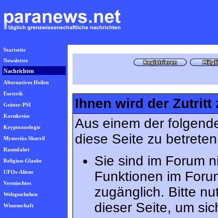
Startseite
Newsletter
Nachrichten
Alternatives Heilen
Esoterik
Ihnen wird der Zutritt
Geister-PSI
Kornkreise
Aus einem der folgende
Kryptozoologie
diese Seite zu betreten
Mysteriös-Skurril
Raumfahrt
Sie sind im Forum n
Religion-Glaube
UFOs-Aliens
Funktionen im Foru
Vermischtes
zugänglich. Bitte n
Weltgeschehen
dieser Seite, um s
Wissenschaft