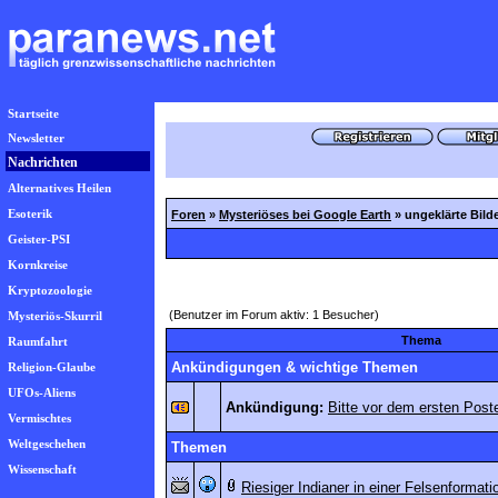
Startseite
Newsletter
Nachrichten
Alternatives Heilen
Esoterik
Foren
»
Mysteriöses bei Google Earth
» ungeklärte Bild
Geister-PSI
Kornkreise
Kryptozoologie
(Benutzer im Forum aktiv: 1 Besucher)
Mysteriös-Skurril
Thema
Raumfahrt
Ankündigungen & wichtige Themen
Religion-Glaube
UFOs-Aliens
Ankündigung:
Bitte vor dem ersten Po
Vermischtes
Weltgeschehen
Themen
Wissenschaft
Riesiger Indianer in einer Felsenformat