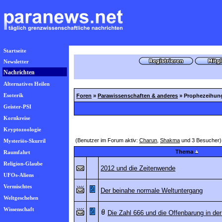
Startseite
Newsletter
Nachrichten
Alternatives Heilen
Esoterik
Foren
»
Parawissenschaften & anderes
» Prophezeihun
Geister-PSI
Kornkreise
Kryptozoologie
(Benutzer im Forum aktiv:
Charun
,
Shakma
und 3 Besucher)
Mysteriös-Skurril
Thema
Raumfahrt
Religion-Glaube
2012 und die Zeitenwende
UFOs-Aliens
Vermischtes
Der beinahe normale Weltuntergang
Weltgeschehen
Wissenschaft
Die Zahl 666 und die Offenbarung in der