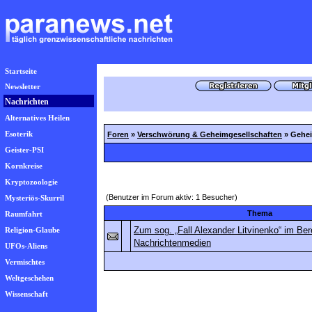
Startseite
Newsletter
Nachrichten
Alternatives Heilen
Esoterik
Foren
»
Verschwörung & Geheimgesellschaften
» Gehei
Geister-PSI
Kornkreise
Kryptozoologie
(Benutzer im Forum aktiv: 1 Besucher)
Mysteriös-Skurril
Thema
Raumfahrt
Zum sog. „Fall Alexander Litvinenko“ im Bere
Religion-Glaube
Nachrichtenmedien
UFOs-Aliens
Vermischtes
Weltgeschehen
Wissenschaft