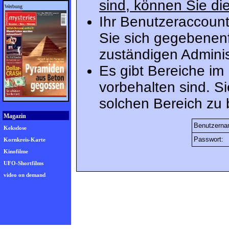
sind, können Sie die
Werbung
Ihr Benutzeraccount
Sie sich gegebenenf
zuständigen Adminis
Es gibt Bereiche im
vorbehalten sind. S
solchen Bereich zu 
Magazin
Benutzerna
Keksdose
Passwort:
Kornkreis-Karte
Kinofilme
UFO-Shortfilms
video on demand