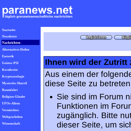
Startseite
Newsletter
Nachrichten
Alternatives Heilen
Esoterik
Ihnen wird der Zutritt
Geister-PSI
Kornkreise
Aus einem der folgende
Kryptozoologie
diese Seite zu betreten
Mysteriös-Skurril
Raumfahrt
Sie sind im Forum n
Religion-Glaube
UFOs-Aliens
Funktionen im Foru
Vermischtes
zugänglich. Bitte n
Weltgeschehen
dieser Seite, um s
Wissenschaft