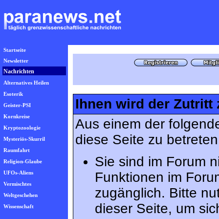
Startseite
Newsletter
Nachrichten
Alternatives Heilen
Esoterik
Ihnen wird der Zutritt
Geister-PSI
Kornkreise
Aus einem der folgende
Kryptozoologie
diese Seite zu betreten
Mysteriös-Skurril
Raumfahrt
Sie sind im Forum n
Religion-Glaube
UFOs-Aliens
Funktionen im Foru
Vermischtes
zugänglich. Bitte n
Weltgeschehen
dieser Seite, um s
Wissenschaft