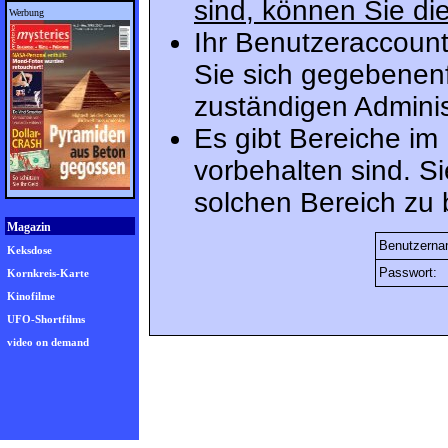
sind, können Sie die
Werbung
Ihr Benutzeraccount
Sie sich gegebenenf
zuständigen Adminis
Es gibt Bereiche im
vorbehalten sind. S
solchen Bereich zu 
Magazin
Benutzerna
Keksdose
Passwort:
Kornkreis-Karte
Kinofilme
UFO-Shortfilms
video on demand