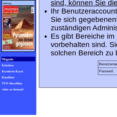
sind, können Sie die
Werbung
Ihr Benutzeraccount
Sie sich gegebenenf
zuständigen Adminis
Es gibt Bereiche im
vorbehalten sind. S
solchen Bereich zu 
Magazin
Benutzerna
Keksdose
Passwort:
Kornkreis-Karte
Kinofilme
UFO-Shortfilms
video on demand