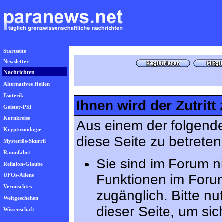
Startseite
Newsletter
Nachrichten
Alternatives Heilen
Esoterik
Ihnen wird der Zutritt
Geister-PSI
Kornkreise
Aus einem der folgende
Kryptozoologie
diese Seite zu betreten
Mysteriös-Skurril
Raumfahrt
Sie sind im Forum n
Religion-Glaube
UFOs-Aliens
Funktionen im Foru
Vermischtes
zugänglich. Bitte n
Weltgeschehen
dieser Seite, um s
Wissenschaft