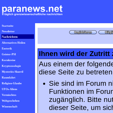
Startseite
Newsletter
Nachrichten
Alternatives Heilen
Esoterik
Ihnen wird der Zutritt
Geister-PSI
Kornkreise
Aus einem der folgende
Kryptozoologie
diese Seite zu betreten
Mysteriös-Skurril
Raumfahrt
Sie sind im Forum n
Religion-Glaube
UFOs-Aliens
Funktionen im Foru
Vermischtes
zugänglich. Bitte n
Weltgeschehen
dieser Seite, um s
Wissenschaft