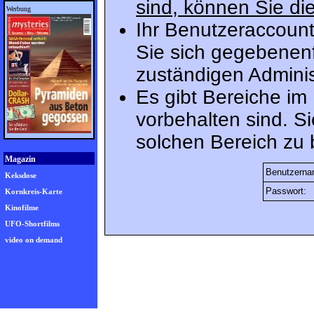
sind, können Sie die
Werbung
Ihr Benutzeraccount
Sie sich gegebenenf
zuständigen Adminis
Es gibt Bereiche im
vorbehalten sind. S
solchen Bereich zu 
Magazin
Benutzerna
Keksdose
Passwort:
Kornkreis-Karte
Kinofilme
UFO-Shortfilms
video on demand